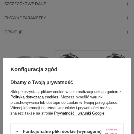
SZCZEGÓŁOWE DANE
GŁÓWNE PARAMETRY
OPINIE
(0)
Konfiguracja zgód
Dbamy o Twoją prywatność
Sklep korzysta z plików cookie w celu realizacji usług zgodnie z
Potrzebujesz pomocy? Masz pytania?
Polityką dotyczącą cookies
. Możesz określić warunki
przechowywania lub dostępu do cookie w Twojej przeglądarce.
Zadaj pytanie a my odpowiemy
Więcej informacji na temat warunków i prywatności można
ZADAJ PYTANIE
niezwłocznie, najciekawsze pytania i
znaleźć także na stronie
Prywatność i warunki Google
.
odpowiedzi publikując dla innych.
Zawsze
Funkcjonalne pliki cookie (wymagane)
aktywne