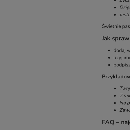
Życz
Dzię
Jeste
Świetnie pas
Jak spraw
dodaj 
użyj im
podpisz
Przykładow
Twoj
Z mił
Na p
Zaws
FAQ – najc