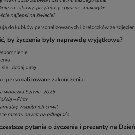
ę Wam dużo zdrowia i uśmiechu każdego dnia!
kuję za zabawy, przytulasy i pyszne smakołyki!
ście najlepsi na świecie!
ują do kubków personalizowanych i breloczków ze zdjęcie
ić, by życzenia były naprawdę wyjątkowe?
wspomnienie
ienia
 się i dodaj datę
e personalizowane zakończenia:
a wnuczka Sylwia, 2025
ością – Piotr
amiątkę wspólnych chwil
ze razem, nawet na odległość
zęstsze pytania o życzenia i prezenty na Dzień