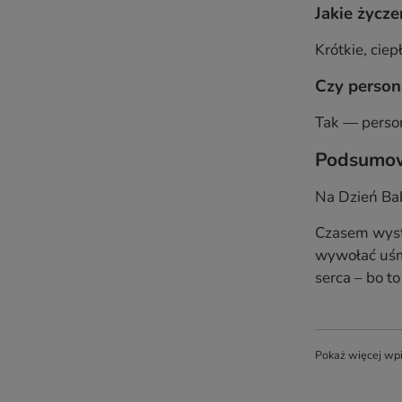
Jakie życze
Krótkie, cie
Czy person
Tak — person
Podsumowa
Na Dzień Bab
Czasem wysta
wywołać uśmi
serca – bo t
Pokaż więcej wp