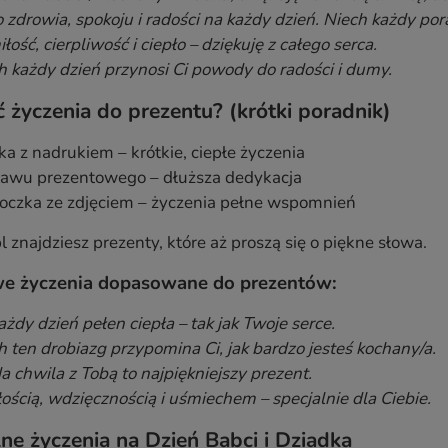
 zdrowia, spokoju i radości na każdy dzień. Niech każdy po
łość, cierpliwość i ciepło – dziękuję z całego serca.
h każdy dzień przynosi Ci powody do radości i dumy.
ć życzenia do prezentu? (krótki poradnik)
a z nadrukiem – krótkie, ciepłe życzenia
tawu prezentowego – dłuższa dedykacja
oczka ze zdjęciem – życzenia pełne wspomnień
znajdziesz prezenty, które aż proszą się o piękne słowa.
e życzenia dopasowane do prezentów:
ażdy dzień pełen ciepła – tak jak Twoje serce.
h ten drobiazg przypomina Ci, jak bardzo jesteś kochany/a.
a chwila z Tobą to najpiękniejszy prezent.
łością, wdzięcznością i uśmiechem – specjalnie dla Ciebie.
ne życzenia na Dzień Babci i Dziadka