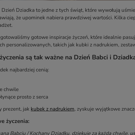
i Dzień Dziadka to jedne z tych świąt, które wywołują uśmie
awiają, że upominek nabiera prawdziwej wartości. Kilka ciep
dżet.
gotowaliśmy gotowe inspiracje życzeń, które idealnie pas
ch personalizowanych, takich jak kubki z nadrukiem, zesta
życzenia są tak ważne na Dzień Babci i Dziadk
dek najbardziej cenią:
e chwile
łynące prosto z serca
 prezent, jak
kubek z nadrukiem
, zyskuje wyjątkowe znacz
e życzenia:
ana Babciu / Kochany Dziadku, dziękuję za każdą chwilę, uś