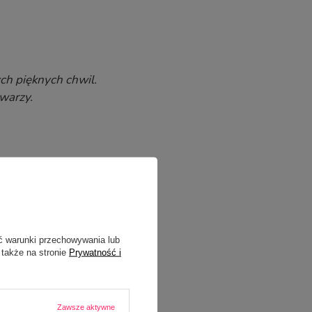
ych pięknych chwil.
twarzy.
ć warunki przechowywania lub
 także na stronie
Prywatność i
 moim największym skarbem.
ego serca.
Zawsze aktywne