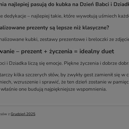
nia najlepiej pasują do kubka na Dzień Babci i Dziad
płe dedykacje – najlepiej takie, które wywołują uśmiech każd
alizowane prezenty są lepsze niż klasyczne?
alizowane kubki, zestawy prezentowe i breloczki ze zdję
nie – prezent + życzenia = idealny duet
ci i Dziadka liczą się emocje. Piękne życzenia i dobrze dobr
rczy kilka szczerych słów, by zwykły gest zamienił się w 
ech, wzruszenie i sprawić, że ten dzień zostanie w pamięci
o właśnie one budują najpiękniejsze wspomnienia.
isów z
Grudzień 2025