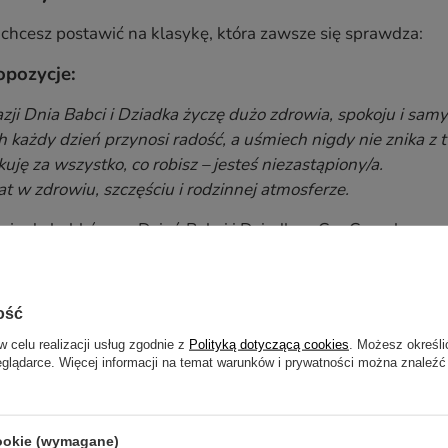
li chcesz postawić na klasykę, która zawsze się sprawdza:
pozycje:
azji Dnia Babci i Dziadka życzę dużo zdrowia, spokoju i sam
h każdy dzień przynosi radość, a uśmiech nigdy nie znika z 
uję za wszystko, co robisz – jesteś niezastąpiony/a.
lat w zdrowiu, szczęściu i rodzinnej atmosferze.
ują do kubków na Dzień Babci i Dziadka z CupCup.pl.
ce życzenia, które zostają w sercu
asz personalizowany prezent, warto postawić na emocje:
ość
w celu realizacji usług zgodnie z
Polityką dotyczącą cookies
. Możesz określi
e życzenia:
eglądarce. Więcej informacji na temat warunków i prywatności można znaleźć
kuję za miłość, którą obdarzasz mnie każdego dnia. Jesteś
szystkie wspomnienia, rozmowy i uśmiechy – dziękuję z cał
a obecność sprawia, że świat jest lepszym miejscem.
cookie (wymagane)