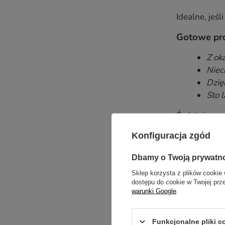
Idealne, jeś
Gotowe pro
Z ok
Niec
Dzięk
Sto 
Świetnie pas
Wzruszają
Konfiguracja zgód
Jeśli wybier
Dbamy o Twoją prywatn
Sklep korzysta z plików cookie 
Przykładow
dostępu do cookie w Twojej prz
warunki Google
.
Dzię
Za w
Twoj
Funkcjonalne pliki 