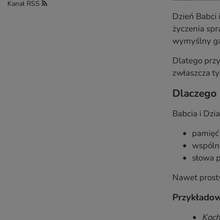
Kanał RSS
Dzień Babci 
życzenia spr
wymyślny ga
Dlatego przy
zwłaszcza ty
Dlaczego 
Babcia i Dzia
pamięć
wspóln
słowa p
Nawet prosty
Przykładow
Koch