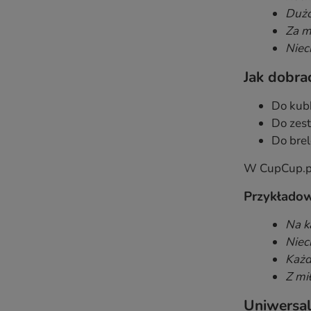
Dużo
Za mi
Niec
Jak dobra
Do kubk
Do zes
Do brel
W CupCup.pl 
Przykładow
Na k
Niec
Każd
Z mi
Uniwersal