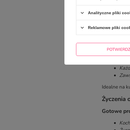
Jest
Analityczne pliki coo
Krótkie ży
Reklamowe pliki coo
Czasem mniej
Krótkie for
POTWIERD
Dla 
Dla 
Każd
Zaws
Idealne na k
Życzenia 
Gotowe pro
Koch