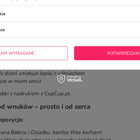
eś kimś wyjątkowym – dziś i zawsze.
kie
czenia idealne na kubek lub bilecik
kie
 znaczy więcej.
my:
ZAM WYMAGANE
POTWIERDZAM
najwspanialszej Babci na świecie
najlepszego Dziadka – z miłością
y dzień smakuje lepiej z uśmiechem
ze w moim sercu
ubki z nadrukiem z CupCup.pl.
od wnuków – prosto i od serca
pozycje:
ana Babciu i Dziadku, bardzo Was kocham!