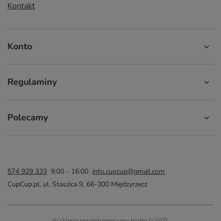
Kontakt
Konto
Regulaminy
Polecamy
574 929 333
9:00 - 16:00
info.cupcup@gmail.com
CupCup.pl
,
ul. Staszica 9
,
66-300
Międzyrzecz
W sklepie prezentujemy ceny brutto (z VAT).