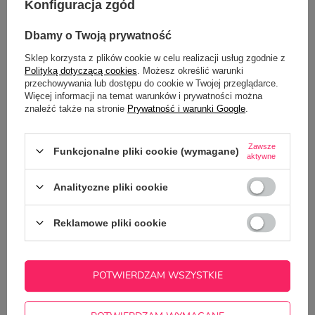
Konfiguracja zgód
Ciekawostką jest fakt, że podobne mechanizmy
działają również w świecie firm.
Dbamy o Twoją prywatność
Klienci i pracownicy znacznie lepiej zapamiętują marki,
Sklep korzysta z plików cookie w celu realizacji usług zgodnie z
które dbają o indywidualne podejście. Dlatego coraz
Polityką dotyczącą cookies
. Możesz określić warunki
przechowywania lub dostępu do cookie w Twojej przeglądarce.
więcej przedsiębiorstw inwestuje w gadżety
Więcej informacji na temat warunków i prywatności można
reklamowe z nadrukiem,
kubki firmowe z logo
czy
znaleźć także na stronie
Prywatność i warunki Google
.
personalizowane prezenty dla pracowników.
Zawsze
Funkcjonalne pliki cookie (wymagane)
Taki upominek nie trafia do szuflady tak szybko jak
aktywne
standardowy reklamowy długopis.
Analityczne pliki cookie
Jak wybrać prezent, który zostanie
zapamiętany?
Reklamowe pliki cookie
Jeżeli zależy Ci na tym, aby prezent wywołał
prawdziwe emocje, warto pamiętać o kilku zasadach:
POTWIERDZAM WSZYSTKIE
Nawiąż do wspólnych wspomnień