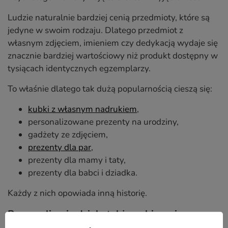
Ludzie naturalnie bardziej cenią przedmioty, które są
jedyne w swoim rodzaju. Dlatego przedmiot z
własnym zdjęciem, imieniem czy dedykacją wydaje się
znacznie bardziej wartościowy niż produkt dostępny w
tysiącach identycznych egzemplarzy.
To właśnie dlatego tak dużą popularnością cieszą się:
kubki z własnym nadrukiem
,
personalizowane prezenty na urodziny,
gadżety ze zdjęciem,
prezenty dla par
,
prezenty dla mamy i taty,
prezenty dla babci i dziadka.
Każdy z nich opowiada inną historię.
Personalizacja działa także w biznesie