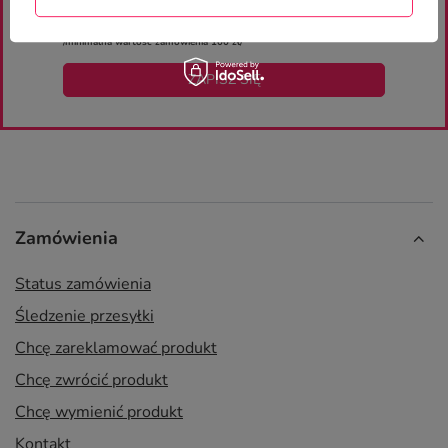
NEWSLETTERA
otrzymaj rabat 10% na pierwsze zakupy
/minimalna wartość zamówienia 100 zł/
ZAPISZ SIĘ
Zamówienia
Status zamówienia
Śledzenie przesyłki
Chcę zareklamować produkt
Chcę zwrócić produkt
Chcę wymienić produkt
Kontakt