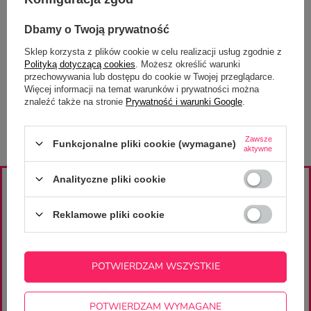
Drukarnia CupCup.pl
Na zamówienie
Dbamy o Twoją prywatność
Sklep korzysta z plików cookie w celu realizacji usług zgodnie z
Sklep CupCup.pl
Polityką dotyczącą cookies
. Możesz określić warunki
Na zamówienie
przechowywania lub dostępu do cookie w Twojej przeglądarce.
Więcej informacji na temat warunków i prywatności można
znaleźć także na stronie
Prywatność i warunki Google
.
Zawsze
Funkcjonalne pliki cookie (wymagane)
aktywne
Analityczne pliki cookie
ZAJRZYJ NA NASZE PROFILE
Reklamowe pliki cookie
znajdziesz wiele ciekawych projektów i inspiracji
POTWIERDZAM WSZYSTKIE
ZAPISZ SIĘ DO
POTWIERDZAM WYMAGANE