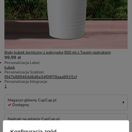
Biały kubek termiczny z pokrywką 900 ml z Twoim nadrukiem
99,99 zł
Personalizacja Label:
kubek
Personalizacja Szablon:
f947b889464d6d6a34f09f78aaa891f1cf
Personalizacja Integracja:
1
Magazyn główny CupCup.pl
Dostępny
Nadruki na odzieży CupCup.pl
Na zamówienie
Konfiguracja zgód