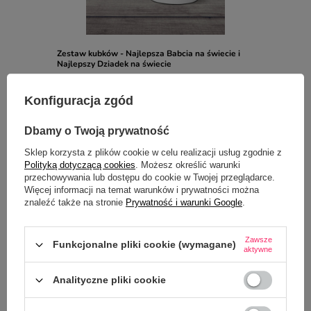
Zestaw kubków - Najlepsza Babcia na świecie i
Najlepszy Dziadek na świecie
39,00 zł
/
szt.
Konfiguracja zgód
Dbamy o Twoją prywatność
OPIS
Sklep korzysta z plików cookie w celu realizacji usług zgodnie z
Polityką dotyczącą cookies
. Możesz określić warunki
SZCZEGÓŁOWE DANE
przechowywania lub dostępu do cookie w Twojej przeglądarce.
Więcej informacji na temat warunków i prywatności można
OPINIE
(0)
znaleźć także na stronie
Prywatność i warunki Google
.
Zawsze
Funkcjonalne pliki cookie (wymagane)
aktywne
Analityczne pliki cookie