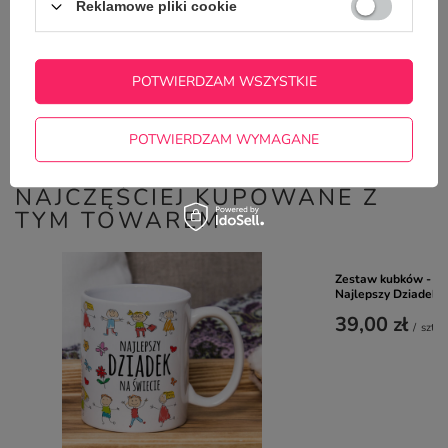
Reklamowe pliki cookie
Potrzebujesz pomocy? Masz pytania?
POTWIERDZAM WSZYSTKIE
Zadaj pytanie a my odpowiemy
ZADAJ PYTANIE
niezwłocznie, najciekawsze pytania i
odpowiedzi publikując dla innych.
POTWIERDZAM WYMAGANE
NAJCZĘŚCIEJ KUPOWANE Z
TYM TOWAREM
Zestaw kubków - Naj
Najlepszy Dziadek n
39,00 zł
/
szt.