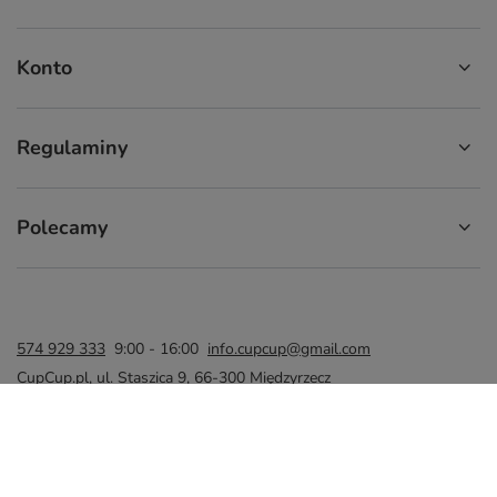
Konto
Regulaminy
Polecamy
574 929 333
9:00 - 16:00
info.cupcup@gmail.com
CupCup.pl
,
ul. Staszica 9
,
66-300
Międzyrzecz
W sklepie prezentujemy ceny brutto (z VAT).