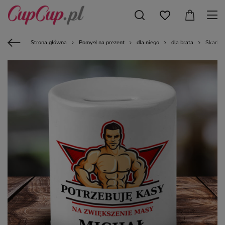
Strona główna
Pomysł na prezent
dla niego
dla brata
Skarbon