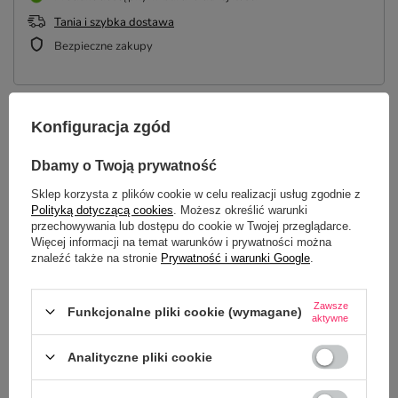
Tania i szybka dostawa
Bezpieczne zakupy
Konfiguracja zgód
OPIS
Dbamy o Twoją prywatność
SZCZEGÓŁOWE DANE
Sklep korzysta z plików cookie w celu realizacji usług zgodnie z
Polityką dotyczącą cookies
. Możesz określić warunki
OPINIE
(6)
przechowywania lub dostępu do cookie w Twojej przeglądarce.
Więcej informacji na temat warunków i prywatności można
znaleźć także na stronie
Prywatność i warunki Google
.
Potrzebujesz pomocy? Masz pytania?
Zawsze
Zadaj pytanie a my odpowiemy
Funkcjonalne pliki cookie (wymagane)
aktywne
ZADAJ PYTANIE
niezwłocznie, najciekawsze pytania i
odpowiedzi publikując dla innych.
Analityczne pliki cookie