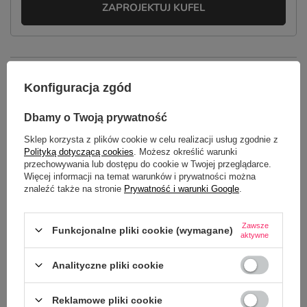
ZAPROJEKTUJ KUFEL
OPIS
Konfiguracja zgód
SZCZEGÓŁOWE DANE
Dbamy o Twoją prywatność
GŁÓWNE PARAMETRY
Sklep korzysta z plików cookie w celu realizacji usług zgodnie z
Polityką dotyczącą cookies
. Możesz określić warunki
przechowywania lub dostępu do cookie w Twojej przeglądarce.
OPINIE
(0)
Więcej informacji na temat warunków i prywatności można
znaleźć także na stronie
Prywatność i warunki Google
.
Potrzebujesz pomocy? Masz pytania?
Zawsze
Funkcjonalne pliki cookie (wymagane)
aktywne
Zadaj pytanie a my odpowiemy
ZADAJ PYTANIE
niezwłocznie, najciekawsze pytania i
odpowiedzi publikując dla innych.
Analityczne pliki cookie
Reklamowe pliki cookie