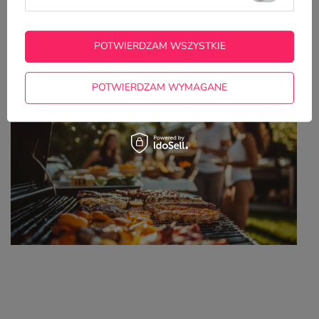
Z NASZEGO BLOGA
POTWIERDZAM WSZYSTKIE
8 gadżetów na grilla, które odmienią Twoją
majówkę i zrobią efekt WOW
POTWIERDZAM WYMAGANE