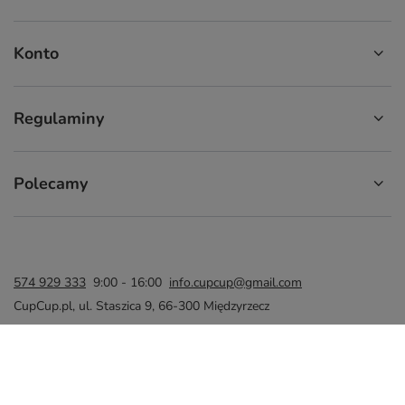
Konto
Regulaminy
Polecamy
574 929 333
9:00 - 16:00
info.cupcup@gmail.com
CupCup.pl
,
ul. Staszica 9
,
66-300
Międzyrzecz
W sklepie prezentujemy ceny brutto (z VAT).