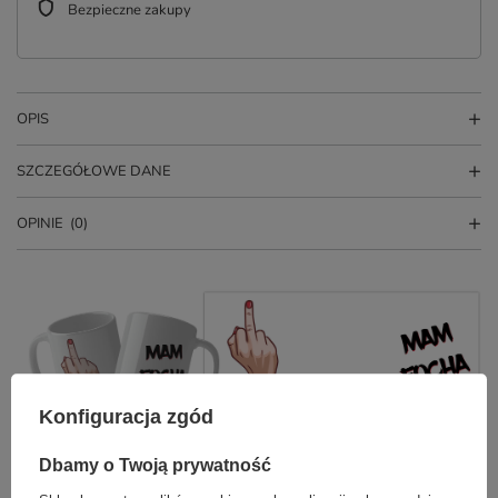
Bezpieczne zakupy
OPIS
SZCZEGÓŁOWE DANE
OPINIE
(0)
Konfiguracja zgód
PYTANIA INNYCH KLIENTÓW
Dbamy o Twoją prywatność