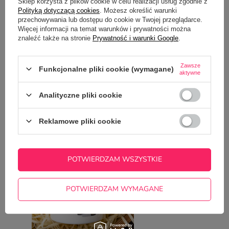
Sklep korzysta z plików cookie w celu realizacji usług zgodnie z
Czy nadruk nie zniknie z kubka podczas mycia w zmywarce?
Polityką dotyczącą cookies
. Możesz określić warunki
przechowywania lub dostępu do cookie w Twojej przeglądarce.
Więcej informacji na temat warunków i prywatności można
Potrzebujesz pomocy? Masz pytania?
znaleźć także na stronie
Prywatność i warunki Google
.
Zadaj pytanie a my odpowiemy
ZADAJ PYTANIE
niezwłocznie, najciekawsze pytania i
odpowiedzi publikując dla innych.
Zawsze
Funkcjonalne pliki cookie (wymagane)
aktywne
Analityczne pliki cookie
NAJCZĘŚCIEJ KUPOWANE Z
TYM TOWAREM
Reklamowe pliki cookie
Śmieszna podkłada 
stołu
POTWIERDZAM WSZYSTKIE
4,99 zł
/
szt.
POTWIERDZAM WYMAGANE