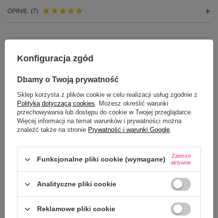
OPINIE
(7)
Potrzebujesz pomocy? Masz pytania?
Konfiguracja zgód
Zadaj pytanie a my odpowiemy
ZADAJ PYTANIE
niezwłocznie, najciekawsze pytania i
odpowiedzi publikując dla innych.
Dbamy o Twoją prywatność
Sklep korzysta z plików cookie w celu realizacji usług zgodnie z
Polityką dotyczącą cookies
. Możesz określić warunki
przechowywania lub dostępu do cookie w Twojej przeglądarce.
NAJCZĘŚCIEJ KUPOWANE Z
Więcej informacji na temat warunków i prywatności można
TYM TOWAREM
znaleźć także na stronie
Prywatność i warunki Google
.
Zawsze
Funkcjonalne pliki cookie (wymagane)
aktywne
Analityczne pliki cookie
Reklamowe pliki cookie