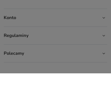
Konto
Regulaminy
Polecamy
574 929 333
9:00 - 16:00
info.cupcup@gmail.com
CupCup.pl
,
ul. Staszica 9
,
66-300
Międzyrzecz
W sklepie prezentujemy ceny brutto (z VAT).