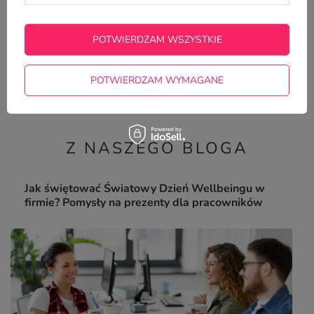
POTWIERDZAM WSZYSTKIE
Firmowe kubki reklamowe
CLASSIC - 12 szt.
POTWIERDZAM WYMAGANE
162,00 zł
/
szt.
Z NASZEGO BLOGA
Jak świętować Światowy Dzień Wellbeingu w
firmie? Pomysły na prezenty dla pracowników