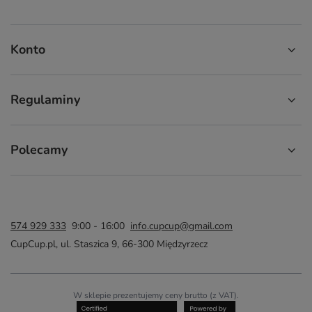
Konto
Regulaminy
Polecamy
574 929 333
9:00 - 16:00
info.cupcup@gmail.com
CupCup.pl
,
ul. Staszica 9
,
66-300
Międzyrzecz
W sklepie prezentujemy ceny brutto (z VAT).