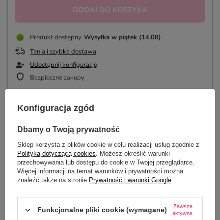
DODAJ DO KOSZYKA
Produkt dostępny
Wysyłka
w piątek (14.08)
Tania i szybka dostawa
Udostępnij konfigurację
Bezpieczne zakupy
Konfiguracja zgód
OPIS
Dbamy o Twoją prywatność
Sklep korzysta z plików cookie w celu realizacji usług zgodnie z
SZCZEGÓŁOWE DANE
Polityką dotyczącą cookies
. Możesz określić warunki
przechowywania lub dostępu do cookie w Twojej przeglądarce.
DO POBRANIA
Więcej informacji na temat warunków i prywatności można
znaleźć także na stronie
Prywatność i warunki Google
.
OPINIE
(0)
Zawsze
Funkcjonalne pliki cookie (wymagane)
aktywne