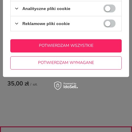
Analityczne pliki cookie
Kubek CLASSIC z T
22,50 zł
Reklamowe pliki cookie
/
szt.
POTWIERDZAM WSZYSTKIE
POTWIERDZAM WYMAGANE
Kubek Bone z Twoim nadrukiem
35,00 zł
/
szt.