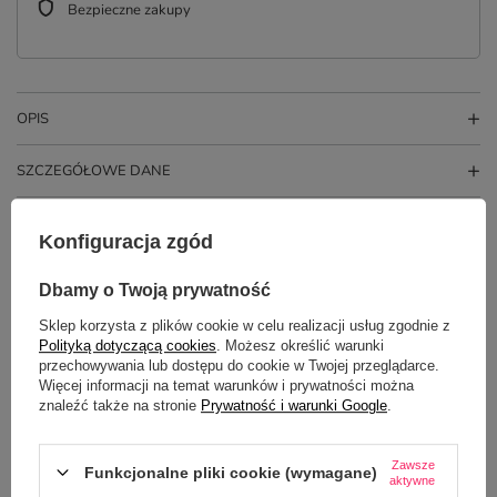
Bezpieczne zakupy
OPIS
SZCZEGÓŁOWE DANE
OPINIE
(0)
Konfiguracja zgód
Dbamy o Twoją prywatność
Potrzebujesz pomocy? Masz pytania?
Sklep korzysta z plików cookie w celu realizacji usług zgodnie z
Zadaj pytanie a my odpowiemy
Polityką dotyczącą cookies
. Możesz określić warunki
ZADAJ PYTANIE
niezwłocznie, najciekawsze pytania i
przechowywania lub dostępu do cookie w Twojej przeglądarce.
odpowiedzi publikując dla innych.
Więcej informacji na temat warunków i prywatności można
znaleźć także na stronie
Prywatność i warunki Google
.
NAJCZĘŚCIEJ KUPOWANE Z
Zawsze
Funkcjonalne pliki cookie (wymagane)
aktywne
TYM TOWAREM