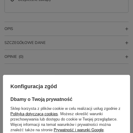
OPIS
SZCZEGÓŁOWE DANE
OPINIE
(0)
Konfiguracja zgód
Dbamy o Twoją prywatność
Sklep korzysta z plików cookie w celu realizacji usług zgodnie z
Polityką dotyczącą cookies
. Możesz określić warunki
przechowywania lub dostępu do cookie w Twojej przeglądarce.
Potrzebujesz pomocy? Masz pytania?
Więcej informacji na temat warunków i prywatności można
Zadaj pytanie a my odpowiemy
znaleźć także na stronie
Prywatność i warunki Google
.