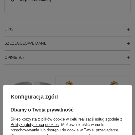
OPIS
SZCZEGÓŁOWE DANE
OPINIE
(0)
Konfiguracja zgód
Dbamy o Twoją prywatność
Sklep korzysta z plików cookie w celu realizacji usług zgodnie z
Potrzebujesz pomocy? Masz pytania?
Polityką dotyczącą cookies
. Możesz określić warunki
przechowywania lub dostępu do cookie w Twojej przeglądarce.
Zadaj pytanie a my odpowiemy