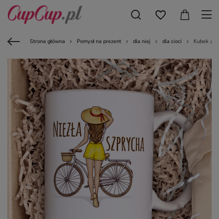
Strona główna
Pomysł na prezent
dla niej
dla cioci
Kubek z na