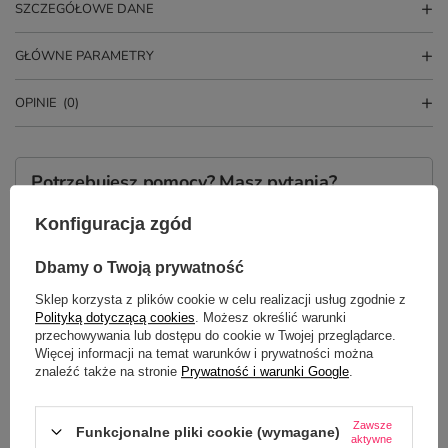
SZCZEGÓŁOWE DANE
GŁÓWNE PARAMETRY
OPINIE
(0)
Potrzebujesz pomocy? Masz pytania?
Zadaj pytanie a my odpowiemy
ZADAJ PYTANIE
niezwłocznie, najciekawsze pytania i
Konfiguracja zgód
odpowiedzi publikując dla innych.
Dbamy o Twoją prywatność
Sklep korzysta z plików cookie w celu realizacji usług zgodnie z
Polityką dotyczącą cookies
. Możesz określić warunki
Z NASZEGO BLOGA
przechowywania lub dostępu do cookie w Twojej przeglądarce.
Więcej informacji na temat warunków i prywatności można
znaleźć także na stronie
Prywatność i warunki Google
.
Jak dbać o odzież z nadrukiem DTF? Praktyczny
poradnik
Zawsze
Funkcjonalne pliki cookie (wymagane)
aktywne