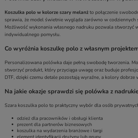
Koszulka polo w kolorze szary melanż
to połączenie swobodn
sprawia, że model świetnie wygląda zarówno w codziennych sty
Możliwość wykonania własnego nadruku pozwala stworzyć wy
indywidualnego pomysłu.
Co wyróżnia koszulkę polo z własnym projekte
Personalizowana polówka daje pełną swobodę tworzenia. Możes
stworzyć produkt, który przyciąga uwagę oraz buduje profes
DTF, dzięki czemu detale pozostają wyraźne, a kolory dobrz
Na jakie okazje sprawdzi się polówka z nadruk
Szara koszulka polo to praktyczny wybór dla osób prywatnych 
odzież dla pracowników i obsługi klienta
prezent dla partnerów biznesowych
koszulka na wydarzenia branżowe i targi
element identyfikacji drużyny lub grupy