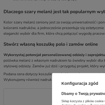
Dlaczego szary melanż jest tak popularnym w
Kolor szary melanż ceniony jest za swoją uniwersalność i p
kolorami nadruków, a jednocześnie prezentuje się estetyczni
elegancki wybór dla firm, które chcą połączyć wygodę praco
Stwórz własną koszulkę polo i zamów online
Wykorzystaj potencjał personalizowanej odzieży i zaprojektu
polówka melanż z własnym nadrukiem to świetny wybór dla bi
stylowej odzieży. Zamów już dziś i przygotuj projekt, który w
Podana cena dotyczy koszulki z nadrukiem wykonanym w techn
Wykonujemy również nadruki na rękawach, na plecach, itp. In
Konfiguracja zgód
Dbamy o Twoją prywatn
P
Sklep korzysta z plików cookie 
Zadaj pytanie a my odpowiemy nie