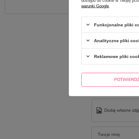
dostępu do cookie w Twojej prz
warunki Google
.
Funkcjonalne pliki 
Analityczne pliki coo
Reklamowe pliki coo
Treść twojej opinii
POTWIERD
Dodaj własne zdję
Twoje imię