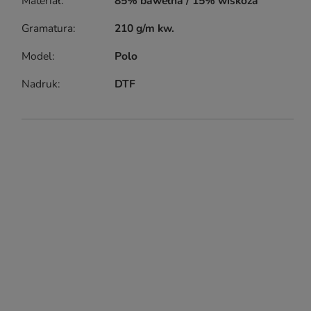
Materiał
85% bawełna / 15% wiskoza
Gramatura
210 g/m kw.
Model
Polo
Nadruk
DTF