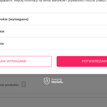
eglądarce. Więcej informacji na temat warunków i prywatności można znaleźć
innych.
cookie (wymagane)
NAPISZ SWOJĄ OPINIĘ
kie
Twoja ocena:
5/5
kie
ZAM WYMAGANE
POTWIERDZAM
cie produktu: