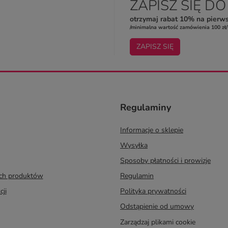
ZAPISZ SIĘ D
otrzymaj rabat 10% na pierw
/minimalna wartość zamówienia 100 zł/
ZAPISZ SIĘ
Regulaminy
Informacje o sklepie
Wysyłka
Sposoby płatności i prowizje
ych produktów
Regulamin
cji
Polityka prywatności
Odstąpienie od umowy
Zarządzaj plikami cookie