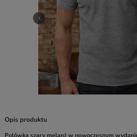
Opis produktu
Polówka szary melanż w nowoczesnym wydani