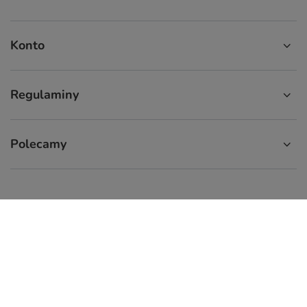
Konto
Regulaminy
Polecamy
574 929 333
9:00 - 16:00
info.cupcup@gmail.com
CupCup.pl
,
ul. Staszica 9
,
66-300
Międzyrzecz
W sklepie prezentujemy ceny brutto (z VAT).