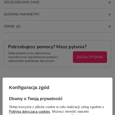
SZCZEGÓŁOWE DANE
GŁÓWNE PARAMETRY
OPINIE
(0)
Potrzebujesz pomocy? Masz pytania?
Zadaj pytanie a my odpowiemy
ZADAJ PYTANIE
niezwłocznie, najciekawsze pytania i
odpowiedzi publikując dla innych.
NAJCZĘŚCIEJ KUPOWANE Z
TYM TOWAREM
Konfiguracja zgód
Dbamy o Twoją prywatność
Sklep korzysta z plików cookie w celu realizacji usług zgodnie z
Polityką dotyczącą cookies
. Możesz określić warunki