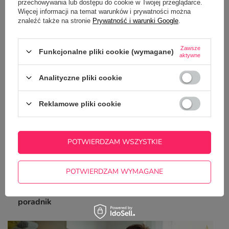
przechowywania lub dostępu do cookie w Twojej przeglądarce.
Więcej informacji na temat warunków i prywatności można
znaleźć także na stronie
Prywatność i warunki Google
.
Zawsze
Funkcjonalne pliki cookie (wymagane)
aktywne
Analityczne pliki cookie
Czarna, bawełniana koszulka z
Twoim nadrukiem
59,00 zł
-
Reklamowe pliki cookie
69,00 zł
/
szt.
POTWIERDZAM WSZYSTKIE
Z NASZEGO BLOGA
POTWIERDZAM WYMAGANE
Jak dbać o odzież z nadrukiem DTF? Praktyczny
poradnik