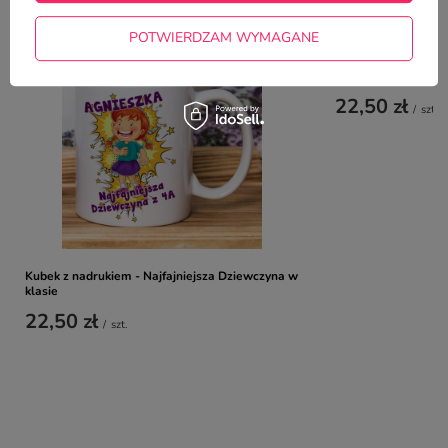
TYM TOWAREM
POTWIERDZAM WYMAGANE
Kubek z nadrukiem -
22,50 zł
/
szt.
Kubek z nadrukiem - Najfajniejsza Dziewczyna w
klasie
22,50 zł
/
szt.