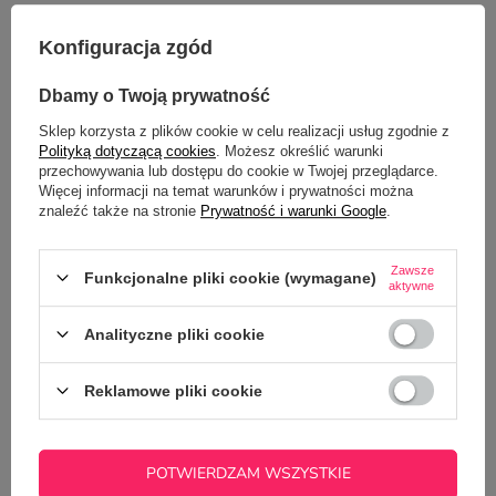
GŁÓWNE PARAMETRY
Konfiguracja zgód
OPINIE
(2)
Dbamy o Twoją prywatność
Sklep korzysta z plików cookie w celu realizacji usług zgodnie z
Polityką dotyczącą cookies
. Możesz określić warunki
przechowywania lub dostępu do cookie w Twojej przeglądarce.
Więcej informacji na temat warunków i prywatności można
znaleźć także na stronie
Prywatność i warunki Google
.
Zawsze
Funkcjonalne pliki cookie (wymagane)
aktywne
Potrzebujesz pomocy? Masz pytania?
Analityczne pliki cookie
Zadaj pytanie a my odpowiemy
ZADAJ PYTANIE
niezwłocznie, najciekawsze pytania i
Reklamowe pliki cookie
odpowiedzi publikując dla innych.
POTWIERDZAM WSZYSTKIE
NAJCZĘŚCIEJ KUPOWANE Z