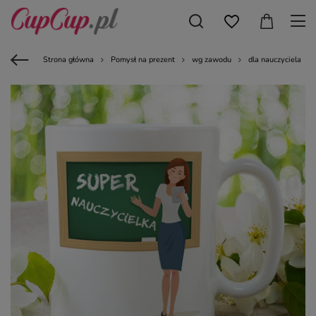
Strona główna
Pomysł na prezent
wg zawodu
dla nauczyciela