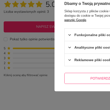
5.00
Dbamy o Twoją prywatn
Sklep korzysta z plików cookie 
Liczba wystawionych opinii: 3
dostępu do cookie w Twojej prz
warunki Google
.
NAPISZ SWOJĄ OPINIĘ
Funkcjonalne pliki 
Pokaż tylko opinie potwierdzone zakupem
Analityczne pliki coo
5
3
4
0
3
0
Reklamowe pliki coo
2
0
1
0
Kliknij ocenę aby filtrować opinie
POTWIERD