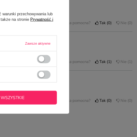
ć warunki przechowywania lub
 także na stronie
Prywatność i
Czy opinia była pomocna?
Tak
0
Nie
0
Zawsze aktywne
Czy opinia była pomocna?
Tak
1
Nie
1
 WSZYSTKIE
Czy opinia była pomocna?
Tak
0
Nie
0