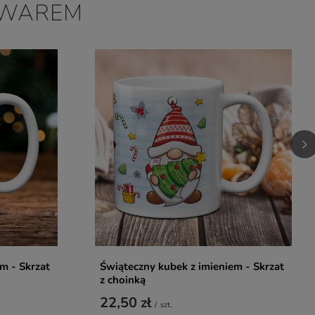
OWAREM
m - Skrzat
Świąteczny kubek z imieniem - Skrzat
z choinką
22,50 zł
/
szt.