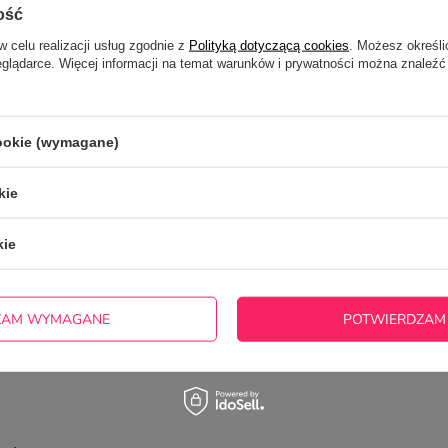
5/5
Opinia potwierdzona zakupem
ość
Kubki na prezent - mam nadzieję, że się podobają
w celu realizacji usług zgodnie z
Polityką dotyczącą cookies
. Możesz określi
eglądarce. Więcej informacji na temat warunków i prywatności można znaleźć
2022-12-27
Marta, Kraków (Kraków-Podgórze)
5/5
Opinia potwierdzona zakupem
cookie (wymagane)
Zgodne z opisem
kie
2020-05-25
Urszula, Lubsza
kie
5/5
Opinia potwierdzona zakupem
Zgodne z opisem
ZAM WYMAGANE
POTWIERDZAM
2020-05-25
Urszula, Lubsza