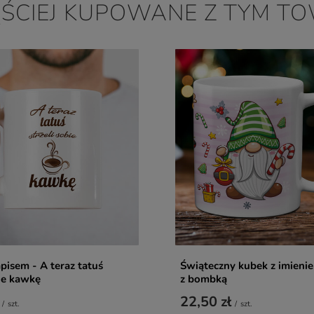
ĘŚCIEJ KUPOWANE Z TYM T
pisem - A teraz tatuś
Świąteczny kubek z imienie
bie kawkę
z bombką
22,50 zł
/
szt.
/
szt.