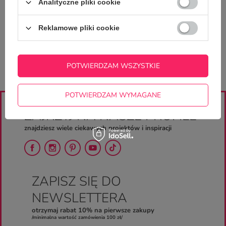
Zadaj pytanie a my odpowiemy
Analityczne pliki cookie
ZADAJ PYTANIE
niezwłocznie, najciekawsze pytania i
odpowiedzi publikując dla innych.
Reklamowe pliki cookie
POTWIERDZAM WSZYSTKIE
POTWIERDZAM WYMAGANE
ZAJRZYJ NA NASZE PROFILE
znajdziesz wiele ciekawych projektów i inspiracji
ZAPISZ SIĘ DO
NEWSLETTERA
otrzymaj rabat 10% na pierwsze zakupy
/minimalna wartość zamówienia 100 zł/