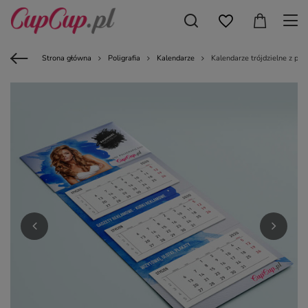
Strona główna
Poligrafia
Kalendarze
Kalendarze trójdzielne z pł