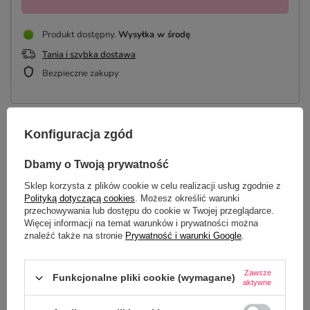
Produkt dostępny
Wysyłka
w środę
Tania i szybka dostawa
Bezpieczne zakupy
Konfiguracja zgód
OPIS
Dbamy o Twoją prywatność
SZCZEGÓŁOWE DANE
Sklep korzysta z plików cookie w celu realizacji usług zgodnie z
Polityką dotyczącą cookies
. Możesz określić warunki
DO POBRANIA
przechowywania lub dostępu do cookie w Twojej przeglądarce.
Więcej informacji na temat warunków i prywatności można
znaleźć także na stronie
Prywatność i warunki Google
.
OPINIE
(0)
Zawsze
Funkcjonalne pliki cookie (wymagane)
aktywne
Potrzebujesz pomocy? Masz pytania?