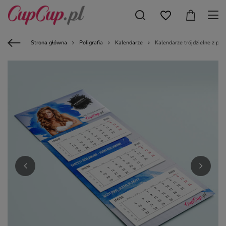
Strona główna
Poligrafia
Kalendarze
Kalendarze trójdzielne z pł