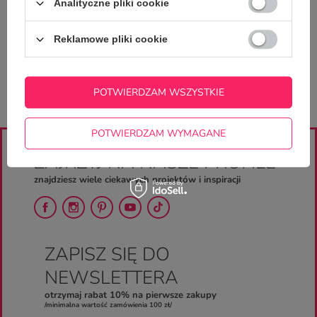
Zadaj pytanie a my odpowiemy
Analityczne pliki cookie
ZADAJ PYTANIE
niezwłocznie, najciekawsze pytania i
odpowiedzi publikując dla innych.
Reklamowe pliki cookie
POTWIERDZAM WSZYSTKIE
POTWIERDZAM WYMAGANE
ZAJRZYJ NA NASZE PROFILE
znajdziesz wiele ciekawych projektów i inspiracji
ZAPISZ SIĘ DO
NEWSLETTERA
otrzymaj rabat 10% na pierwsze zakupy
/minimalna wartość zamówienia 100 zł/