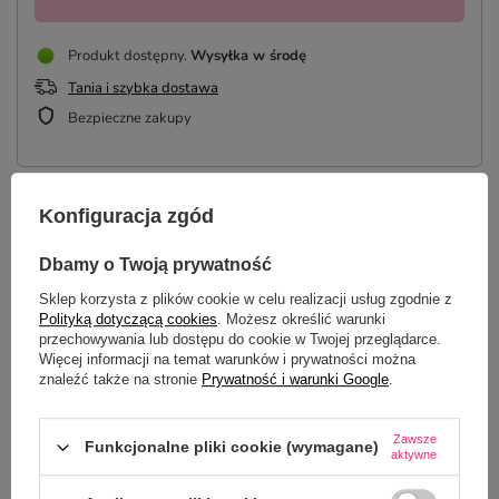
Produkt dostępny
Wysyłka
w środę
Tania i szybka dostawa
Bezpieczne zakupy
Konfiguracja zgód
OPIS
Dbamy o Twoją prywatność
SZCZEGÓŁOWE DANE
Sklep korzysta z plików cookie w celu realizacji usług zgodnie z
Polityką dotyczącą cookies
. Możesz określić warunki
DO POBRANIA
przechowywania lub dostępu do cookie w Twojej przeglądarce.
Więcej informacji na temat warunków i prywatności można
znaleźć także na stronie
Prywatność i warunki Google
.
OPINIE
(0)
Zawsze
Funkcjonalne pliki cookie (wymagane)
aktywne
Potrzebujesz pomocy? Masz pytania?