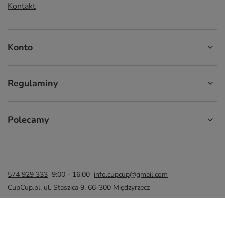
Kontakt
Konto
Regulaminy
Polecamy
574 929 333
9:00 - 16:00
info.cupcup@gmail.com
CupCup.pl
,
ul. Staszica 9
,
66-300
Międzyrzecz
W sklepie prezentujemy ceny brutto (z VAT).