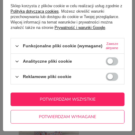
Sklep korzysta z plików cookie w celu realizacji usług zgodnie z
Polityką dotyczącą cookies
. Możesz określić warunki
przechowywania lub dostępu do cookie w Twojej przeglądarce.
Więcej informacji na temat warunków i prywatności można
znaleźć także na stronie
Prywatność i warunki Google
.
Potrzebujesz pomocy? Masz pytania?
Zadaj pytanie a my odpowiemy
ZADAJ PYTANIE
niezwłocznie, najciekawsze pytania i
Zawsze
Funkcjonalne pliki cookie (wymagane)
odpowiedzi publikując dla innych.
aktywne
Analityczne pliki cookie
NAJCZĘŚCIEJ KUPOWANE Z
Reklamowe pliki cookie
TYM TOWAREM
Kubek z nadrukiem 
POTWIERDZAM WSZYSTKIE
wspomnienia, które
22,50 zł
/
szt.
POTWIERDZAM WYMAGANE