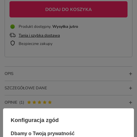
DODAJ DO KOSZYKA
Produkt dostępny
Wysyłka
jutro
Tania i szybka dostawa
Bezpieczne zakupy
OPIS
SZCZEGÓŁOWE DANE
OPINIE
(1)
Konfiguracja zgód
Dbamy o Twoją prywatność