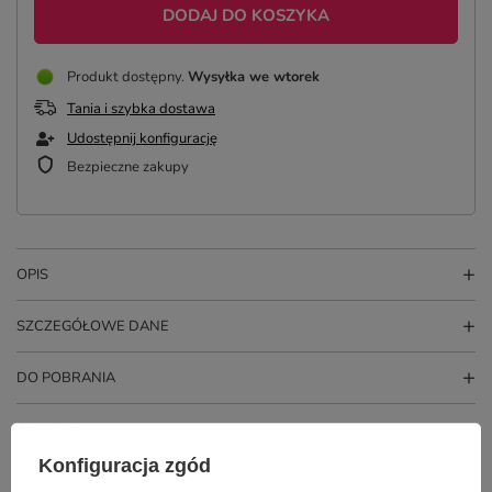
DODAJ DO KOSZYKA
Produkt dostępny
Wysyłka
we wtorek
Tania i szybka dostawa
Udostępnij konfigurację
Bezpieczne zakupy
OPIS
SZCZEGÓŁOWE DANE
DO POBRANIA
OPINIE
(0)
Konfiguracja zgód