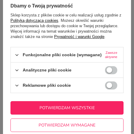
Potrzebujesz pomocy? Masz pytania?
Dbamy o Twoją prywatność
Zadaj pytanie a my odpowiemy
Sklep korzysta z plików cookie w celu realizacji usług zgodnie z
ZADAJ PYTANIE
niezwłocznie, najciekawsze pytania i
Polityką dotyczącą cookies
. Możesz określić warunki
odpowiedzi publikując dla innych.
przechowywania lub dostępu do cookie w Twojej przeglądarce.
Więcej informacji na temat warunków i prywatności można
znaleźć także na stronie
Prywatność i warunki Google
.
Z NASZEGO BLOGA
Zawsze
Funkcjonalne pliki cookie (wymagane)
aktywne
Jak przygotować projekt do druku offsetowego?
Analityczne pliki cookie
np. ulotki, wizytówki lub plakatu
Reklamowe pliki cookie
POTWIERDZAM WSZYSTKIE
POTWIERDZAM WYMAGANE