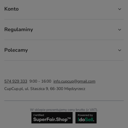
Konto
Regulaminy
Polecamy
574 929 333
9:00 - 16:00
info.cupcup@gmail.com
CupCup.pl
,
ul. Staszica 9
,
66-300
Międzyrzecz
W sklepie prezentujemy ceny brutto (z VAT).