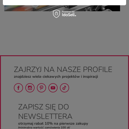
ZAJRZYJ NA NASZE PROFILE
znajdziesz wiele ciekawych projektów i inspiracji
ZAPISZ SIĘ DO
NEWSLETTERA
otrzymaj rabat 10% na pierwsze zakupy
/minimalna wartość zamówienia 100 zł/