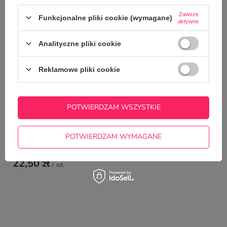
NAJCZĘŚCIEJ KUPOWANE Z
TYM TOWAREM
Zawsze
Funkcjonalne pliki cookie (wymagane)
aktywne
Analityczne pliki cookie
Zestaw kubków z im
Super Dziadek
39,00 zł
Reklamowe pliki cookie
/
szt.
POTWIERDZAM WSZYSTKIE
POTWIERDZAM WYMAGANE
Kubek CLASSIC z Twoim własnym nadrukiem
22,50 zł
/
szt.