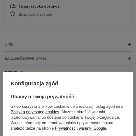
Tania i szybka dostawa
Bezpieczne zakupy
OPIS
SZCZEGÓŁOWE DANE
OPINIE
(1)
Konfiguracja zgód
Potrzebujesz pomocy? Masz pytania?
Dbamy o Twoją prywatność
Zadaj pytanie a my odpowiemy
Sklep korzysta z plików cookie w celu realizacji usług zgodnie z
ZADAJ PYTANIE
niezwłocznie, najciekawsze pytania i
Polityką dotyczącą cookies
. Możesz określić warunki
odpowiedzi publikując dla innych.
przechowywania lub dostępu do cookie w Twojej przeglądarce.
Więcej informacji na temat warunków i prywatności można
znaleźć także na stronie
Prywatność i warunki Google
.