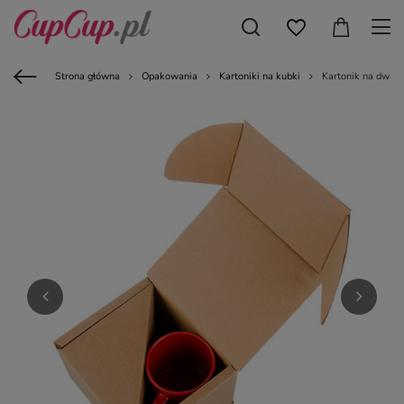
Strona główna
Opakowania
Kartoniki na kubki
Kartonik na dwa 