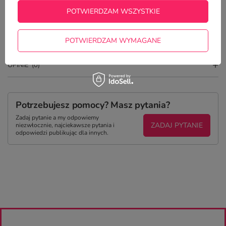
POTWIERDZAM WSZYSTKIE
SZCZEGÓŁOWE DANE
POTWIERDZAM WYMAGANE
DO POBRANIA
OPINIE
(0)
Potrzebujesz pomocy? Masz pytania?
Zadaj pytanie a my odpowiemy
ZADAJ PYTANIE
niezwłocznie, najciekawsze pytania i
odpowiedzi publikując dla innych.