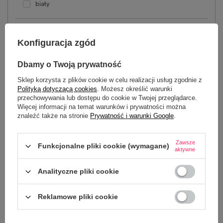
biały
0,00 zł
Konfiguracja zgód
Dbamy o Twoją prywatność
Sklep korzysta z plików cookie w celu realizacji usług zgodnie z
Polityką dotyczącą cookies
. Możesz określić warunki
przechowywania lub dostępu do cookie w Twojej przeglądarce.
DODAJ DO KOSZYKA
Więcej informacji na temat warunków i prywatności można
znaleźć także na stronie
Prywatność i warunki Google
.
Produkt dostępny
Wysyłka
w środę
Tania i szybka dostawa
Zawsze
Funkcjonalne pliki cookie (wymagane)
aktywne
Udostępnij konfigurację
Bezpieczne zakupy
Analityczne pliki cookie
Reklamowe pliki cookie
OPIS