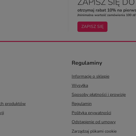
ZAPISZ SIĘ D
otrzymaj rabat 10% na pierw
/minimalna wartość zamówienia 100 zł/
ZAPISZ SIĘ
Regulaminy
Informacje o sklepie
Wysyłka
Sposoby płatności i prowizje
ych produktów
Regulamin
cji
Polityka prywatności
Odstąpienie od umowy
Zarządzaj plikami cookie