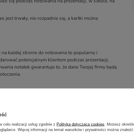
dzi się podczas notowania na prezentacji, w szkole, na
s jest trwały, nie rozpadnie się, a kartki można
na każdej stronie do notowania to popularny i
arować potencjalnym klientom podczas prezentacji,
ania notatek gwarantuje to, że dane Twojej firmy będą
otoczenia.
bok
Notes spiralowany A5 - śr
Notes spiralowany A5 - ok
ość
Notes spiralowany A5 - ok
w celu realizacji usług zgodnie z
Polityką dotyczącą cookies
. Możesz określi
eglądarce. Więcej informacji na temat warunków i prywatności można znaleźć