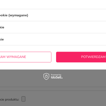
otrzebujesz pomocy? Masz pytania?
ZADAJ
zwłocznie, najciekawsze pytania i odpowiedzi publikując dla
cookie (wymagane)
innych.
kie
NAPISZ SWOJĄ OPINIĘ
kie
Twoja ocena:
5/5
ZAM WYMAGANE
POTWIERDZAM
cie produktu: