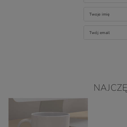
Twoje imię
Twój email
NAJCZ