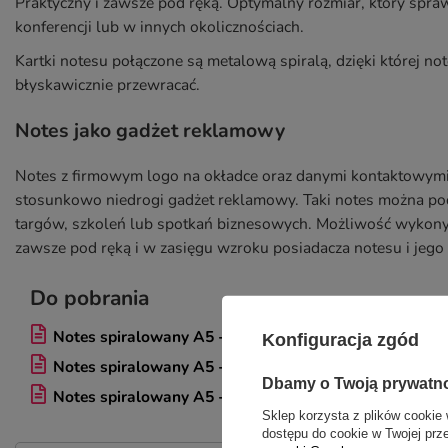
Praktyczny i zawsze pod ręką. Optymalny rozmiar, który spraw
konferencji lub w innych okolicznościach.
Kartki notesu połączone są metalową spiralą, dzięki której note
błyskawicznie przewracać.
Notes jako gadżet reklamowy
Notes z firmowym logo na okładce oraz danymi kontaktowymi 
stosunkowo niedrogi gadżet reklamowy. Taki notes można pod
targów, szkoleń lub spotkań biznesowych. Możliwość wykonyw
zawsze pod ręką i w zasięgu wzroku posiadacza notesu i jego 
Do pobrania
Notes spiralowany A5 - okładka przód - spirala długi 
Konfiguracja zgód
Notes spiralowany A5 - okładka tył - spirala długi bok
Dbamy o Twoją prywatn
Notes spiralowany A5 - środek - spirala krótki bok
Sklep korzysta z plików cookie 
dostępu do cookie w Twojej prz