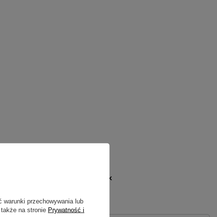
odek - spirala długi bok
ładka przód - spirala krótki bok
ładka tył - spirala krótki bok
ć warunki przechowywania lub
 także na stronie
Prywatność i