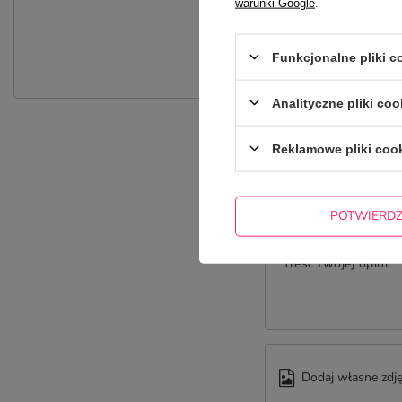
warunki Google
.
P
Zadaj pytanie a my odpowiemy nie
Funkcjonalne pliki 
Analityczne pliki coo
Reklamowe pliki coo
POTWIERD
Treść twojej opinii
Dodaj własne zdję