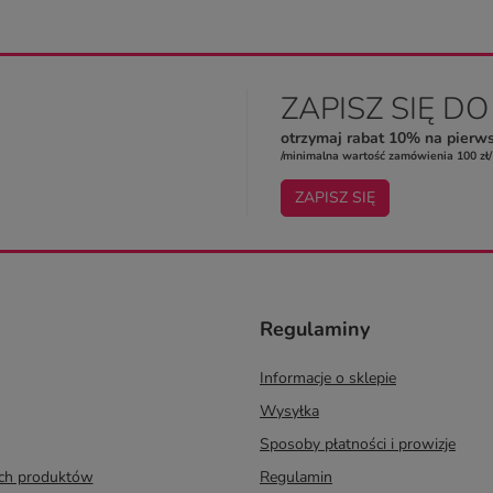
ZAPISZ SIĘ D
otrzymaj rabat 10% na pierw
/minimalna wartość zamówienia 100 zł/
ZAPISZ SIĘ
Regulaminy
Informacje o sklepie
Wysyłka
Sposoby płatności i prowizje
ych produktów
Regulamin