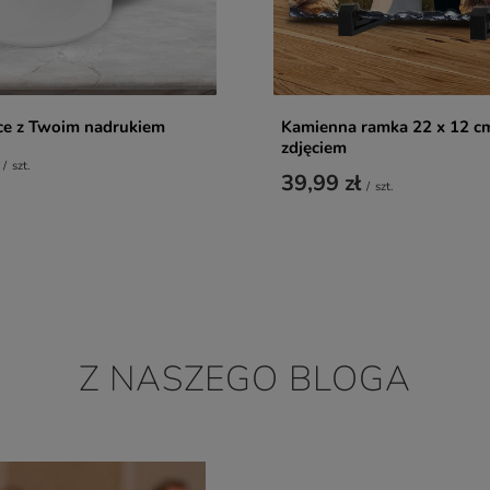
ce z Twoim nadrukiem
Kamienna ramka 22 x 12 c
zdjęciem
/
szt.
39,99 zł
/
szt.
Z NASZEGO BLOGA