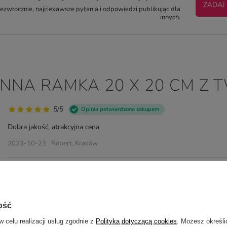
ZADAJ
zwłocznie, najciekawsze pytania i odpowiedzi publikując dla
innych.
ENNA RAMKA 20 X 20 CM Z 
5/5
Opinia potwierdzona zakupem
Dobra jakość, atrakcyjna cena
2023-10-23
Robert, Kraków
5/5
Opinia potwierdzona zakupem
OK SUPER JAKOŚĆ i wykonanie
ość
2023-03-21
Joanna, Oleszyce
w celu realizacji usług zgodnie z
Polityką dotyczącą cookies
. Możesz określi