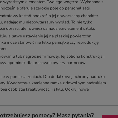
 się wyrazistym elementem Twojego wnętrza. Wykonana z
ocześnie oferuje szerokie pole do personalizacji.
wadratowy kształt podkreśla jej nowoczesny charakter.
, nadając mu niepowtarzalny wygląd. To nie tylko
cji obrazu, ale również samodzielny element sztuki.
iwia łatwe ustawienie jej na płaskiej powierzchni.
amka może stanowić nie tylko pamiątkę czy reprodukcję
domu.
owaniu lub nagrodzie firmowej. Jej solidna konstrukcja i
nkowy upominek dla pracowników czy partnerów
edynie w pomieszczeniach. Dla dodatkowej ochrony nadruku
onny. Kwadratowa kamienna ramka z dowolnym nadrukiem
ojej osobistej kreatywności i stylu. Odkryj nowe
otrzebujesz pomocy? Masz pytania?