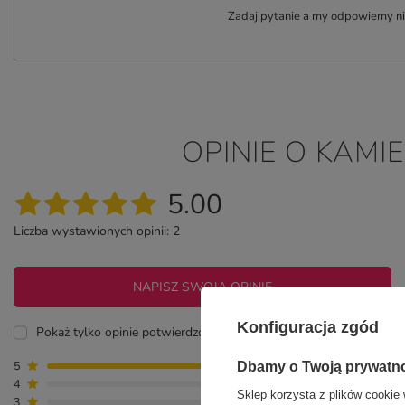
Zadaj pytanie a my odpowiemy nie
OPINIE O KAMI
5.00
Liczba wystawionych opinii: 2
NAPISZ SWOJĄ OPINIĘ
Konfiguracja zgód
Pokaż tylko opinie potwierdzone zakupem
5
2
Dbamy o Twoją prywatn
4
0
Sklep korzysta z plików cookie 
3
0