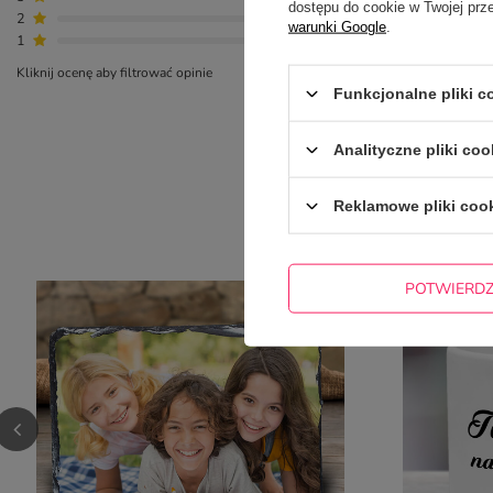
dostępu do cookie w Twojej prz
2
0
warunki Google
.
1
0
Kliknij ocenę aby filtrować opinie
Funkcjonalne pliki 
Analityczne pliki coo
Reklamowe pliki coo
NAJCZ
POTWIERD