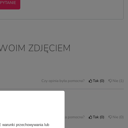
 PYTANIE
TWOIM ZDJĘCIEM
Czy opinia była pomocna?
Tak
0
Nie
1
Czy opinia była pomocna?
Tak
0
Nie
0
ć warunki przechowywania lub