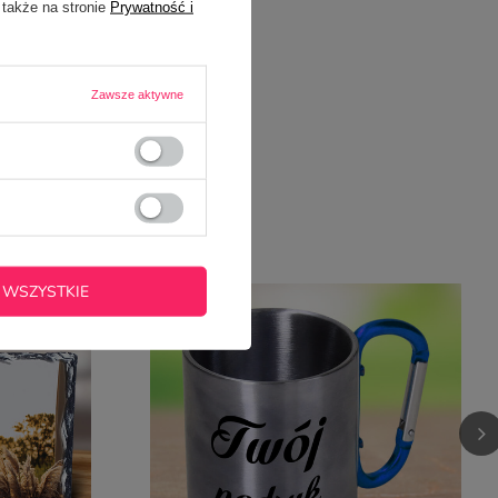
 także na stronie
Prywatność i
Zawsze aktywne
OWAREM
 WSZYSTKIE