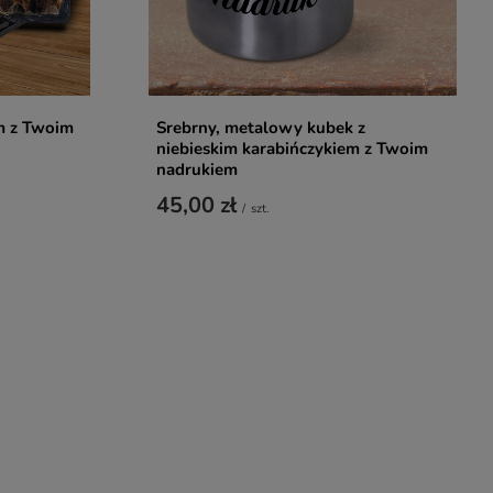
m z Twoim
Srebrny, metalowy kubek z
niebieskim karabińczykiem z Twoim
nadrukiem
45,00 zł
/
szt.