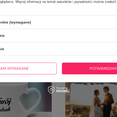
eglądarce. Więcej informacji na temat warunków i prywatności można znaleźć
cookie (wymagane)
kie
kie
ĘŚCIEJ KUPOWANE Z TYM T
ZAM WYMAGANE
POTWIERDZAM