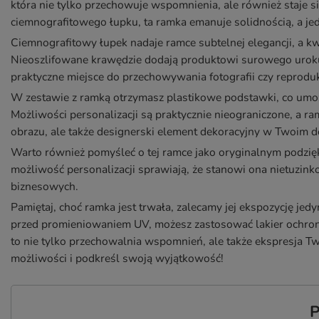
która nie tylko przechowuje wspomnienia, ale również staje
ciemnografitowego łupku, ta ramka emanuje solidnością, a jedn
Ciemnografitowy łupek nadaje ramce subtelnej elegancji, a k
Nieoszlifowane krawędzie dodają produktowi surowego uroku
praktyczne miejsce do przechowywania fotografii czy reproduk
W zestawie z ramką otrzymasz plastikowe podstawki, co umożl
Możliwości personalizacji są praktycznie nieograniczone, a r
obrazu, ale także designerski element dekoracyjny w Twoim 
Warto również pomyśleć o tej ramce jako oryginalnym podzięk
możliwość personalizacji sprawiają, że stanowi ona nietuzi
biznesowych.
Pamiętaj, choć ramka jest trwała, zalecamy jej ekspozycję j
przed promieniowaniem UV, możesz zastosować lakier ochr
to nie tylko przechowalnia wspomnień, ale także ekspresja Tw
możliwości i podkreśl swoją wyjątkowość!
P