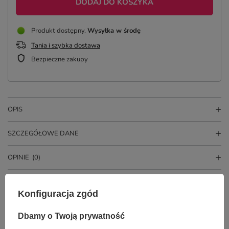
DODAJ DO KOSZYKA
Produkt dostępny
Wysyłka
w środę
Tania i szybka dostawa
Bezpieczne zakupy
OPIS
SZCZEGÓŁOWE DANE
OPINIE
(0)
Konfiguracja zgód
Dbamy o Twoją prywatność