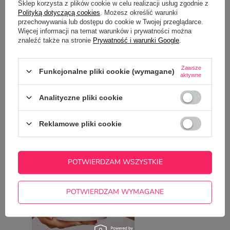
Sklep korzysta z plików cookie w celu realizacji usług zgodnie z
Polityką dotyczącą cookies
. Możesz określić warunki
przechowywania lub dostępu do cookie w Twojej przeglądarce.
Więcej informacji na temat warunków i prywatności można
Potrzebujesz pomocy? Masz pytania?
znaleźć także na stronie
Prywatność i warunki Google
.
Zadaj pytanie a my odpowiemy
ZADAJ PYTANIE
niezwłocznie, najciekawsze pytania i
Zawsze
odpowiedzi publikując dla innych.
Funkcjonalne pliki cookie (wymagane)
aktywne
Analityczne pliki cookie
NAJCZĘŚCIEJ KUPOWANE Z
TYM TOWAREM
Reklamowe pliki cookie
Kubek z nadrukiem d
POTWIERDZAM WSZYSTKIE
bojowo
22,50 zł
/
szt.
POTWIERDZAM WYMAGANE