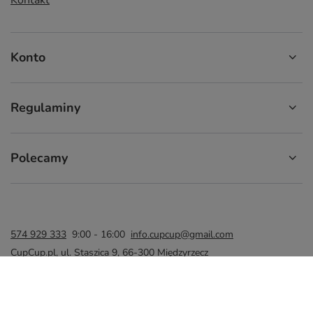
Konto
Regulaminy
Polecamy
574 929 333
9:00 - 16:00
info.cupcup@gmail.com
CupCup.pl
,
ul. Staszica 9
,
66-300
Międzyrzecz
W sklepie prezentujemy ceny brutto (z VAT).