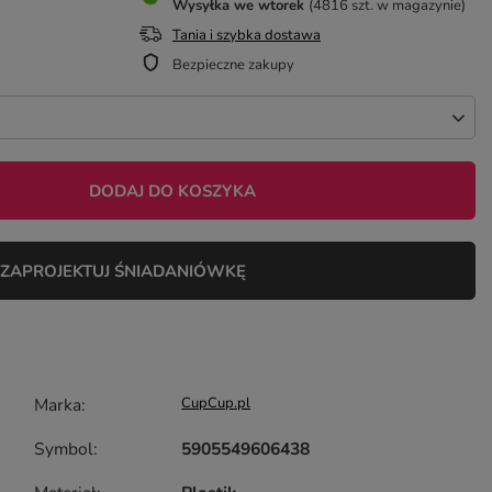
Wysyłka
we wtorek
(4816 szt. w magazynie)
Tania i szybka dostawa
Bezpieczne zakupy
DODAJ DO KOSZYKA
ZAPROJEKTUJ ŚNIADANIÓWKĘ
Marka
CupCup.pl
Symbol
5905549606438