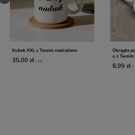
Kubek XXL z Twoim nadrukiem
Okrągła p
u z Twoim
35,00 zł
/
szt.
8,99 zł
/