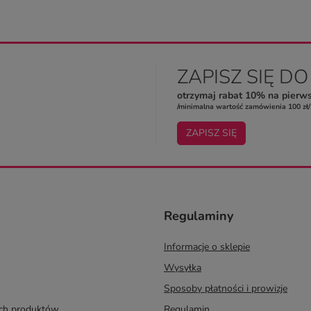
ZAPISZ SIĘ D
otrzymaj rabat 10% na pierw
/minimalna wartość zamówienia 100 zł/
ZAPISZ SIĘ
Regulaminy
Informacje o sklepie
Wysyłka
Sposoby płatności i prowizje
ych produktów
Regulamin