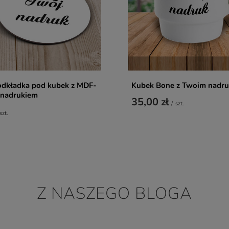
odkładka pod kubek z MDF-
Kubek Bone z Twoim nadr
 nadrukiem
35,00 zł
/
szt.
szt.
Z NASZEGO BLOGA