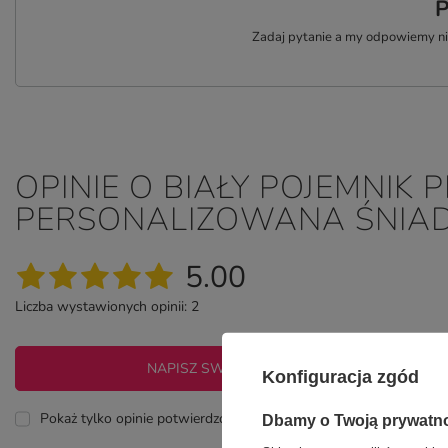
P
Zadaj pytanie a my odpowiemy nie
OPINIE O BIAŁY POJEMNIK
PERSONALIZOWANA ŚNIA
5.00
Liczba wystawionych opinii: 2
NAPISZ SWOJĄ OPINIĘ
Konfiguracja zgód
Pokaż tylko opinie potwierdzone zakupem
Dbamy o Twoją prywatn