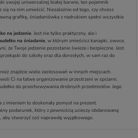
i swojej uniwersalnej białej barwie, ten pojemnik
się na nim umieścić. Niezależnie od tego, czy chcesz
abawną grafikę, śniadaniówka z nadrukiem spełni wszystkie
ko na jedzenie
. Jest nie tylko praktyczny, ale i
pudełko na śniadanie
, w którym zmieścisz kanapki, owoce,
i, że Twoje jedzenie pozostanie świeże i bezpieczne. Jest
e przekąski do szkoły oraz dla dorosłych, w sam raz do
ównież znajdzie wiele zastosowań w innych miejscach.
oli Ci na łatwe organizowanie przestrzeni w spiżarni.
 pudełko do przechowywania drobnych przedmiotów. Jego
ka z imieniem to doskonały pomysł na prezent.
nalny podarunek, który z pewnością ucieszy obdarowaną
is, aby stworzyć coś naprawdę wyjątkowego.