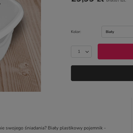
brutto
/
szt.
Kolor
Biały
e swojego śniadania? Biały plastikowy pojemnik -