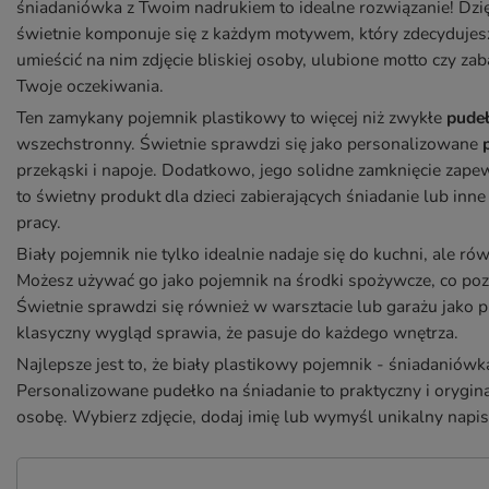
śniadaniówka z Twoim nadrukiem to idealne rozwiązanie! Dzięk
świetnie komponuje się z każdym motywem, który zdecydujesz 
umieścić na nim zdjęcie bliskiej osoby, ulubione motto czy z
Twoje oczekiwania.
Ten zamykany pojemnik plastikowy to więcej niż zwykłe
pudeł
wszechstronny. Świetnie sprawdzi się jako personalizowane
przekąski i napoje. Dodatkowo, jego solidne zamknięcie zapewn
to świetny produkt dla dzieci zabierających śniadanie lub inn
pracy.
Biały pojemnik nie tylko idealnie nadaje się do kuchni, ale r
Możesz używać go jako pojemnik na środki spożywcze, co pozw
Świetnie sprawdzi się również w warsztacie lub garażu jako
klasyczny wygląd sprawia, że pasuje do każdego wnętrza.
Najlepsze jest to, że biały plastikowy pojemnik - śniadaniów
Personalizowane pudełko na śniadanie to praktyczny i orygi
osobę. Wybierz zdjęcie, dodaj imię lub wymyśl unikalny nap