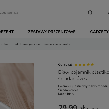
REZENT
ZESTAWY PREZENTOWE
GADŻETY
y z Twoim nadrukiem - personalizowana śniadaniówka
Opinie (2)
Biały pojemnik plasti
śniadaniówka
Pojemnik plastikowy z Twoim nadr
Śniadaniówka
Kolor: biały
29,99 zł