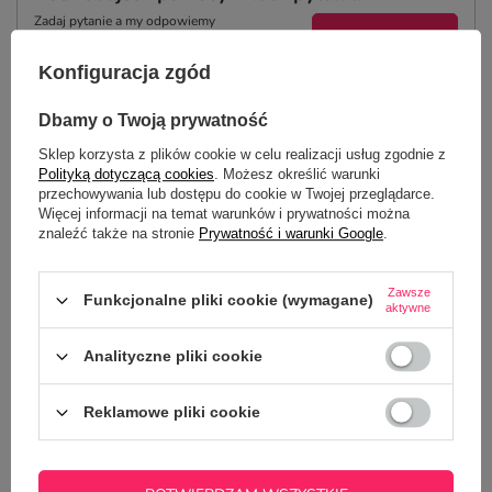
Zadaj pytanie a my odpowiemy
ZADAJ PYTANIE
niezwłocznie, najciekawsze pytania i
odpowiedzi publikując dla innych.
Konfiguracja zgód
Dbamy o Twoją prywatność
NAJCZĘŚCIEJ KUPOWANE Z
Sklep korzysta z plików cookie w celu realizacji usług zgodnie z
TYM TOWAREM
Polityką dotyczącą cookies
. Możesz określić warunki
przechowywania lub dostępu do cookie w Twojej przeglądarce.
Więcej informacji na temat warunków i prywatności można
znaleźć także na stronie
Prywatność i warunki Google
.
Kubek magiczny CL
29,00 zł
/
szt.
Zawsze
Funkcjonalne pliki cookie (wymagane)
aktywne
Analityczne pliki cookie
Reklamowe pliki cookie
Kubek z nadrukiem - Moją jedyną wada jest
wada wzroku