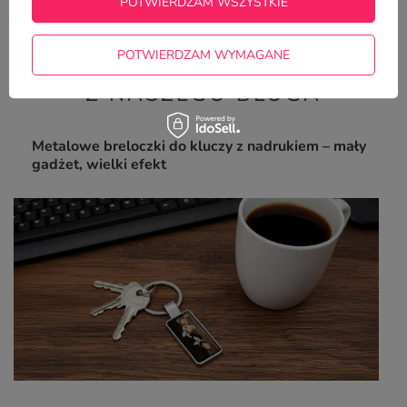
POTWIERDZAM WSZYSTKIE
22,50 zł
/
szt.
POTWIERDZAM WYMAGANE
Z NASZEGO BLOGA
Metalowe breloczki do kluczy z nadrukiem – mały
gadżet, wielki efekt