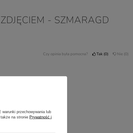
 ZDJĘCIEM - SZMARAGD
Czy opinia była pomocna?
Tak
0
Nie
0
ć warunki przechowywania lub
 także na stronie
Prywatność i