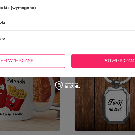
cookie (wymagane)
kie
ĘŚCIEJ KUPOWANE Z TYM T
kie
ZAM WYMAGANE
POTWIERDZAM