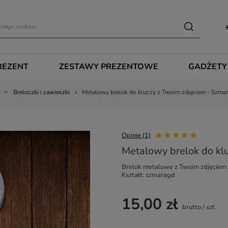
REZENT
ZESTAWY PREZENTOWE
GADŻETY
Breloczki i zawieszki
Metalowy brelok do kluczy z Twoim zdjęciem - Szma
Opinie (1)
Metalowy brelok do kl
Brelok metalowy z Twoim zdjęciem
Kształt: szmaragd
15,00 zł
brutto
/
szt.