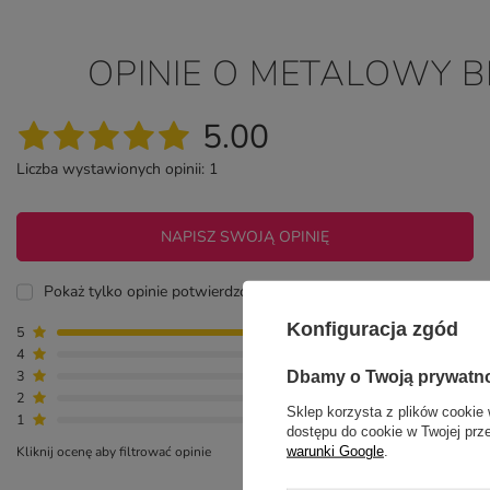
OPINIE O METALOWY B
5.00
Liczba wystawionych opinii: 1
NAPISZ SWOJĄ OPINIĘ
Pokaż tylko opinie potwierdzone zakupem
Konfiguracja zgód
5
1
4
0
3
0
Dbamy o Twoją prywatn
2
0
Sklep korzysta z plików cookie 
1
0
dostępu do cookie w Twojej prz
warunki Google
.
Kliknij ocenę aby filtrować opinie