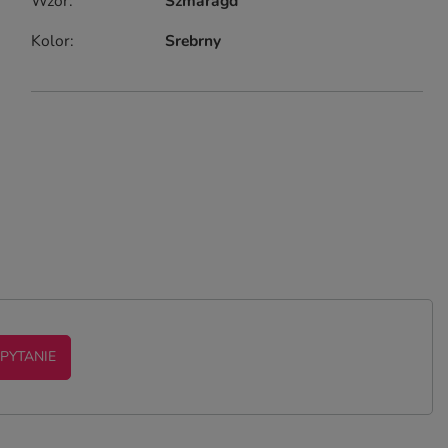
Wzór
Szmaragd
Kolor
Srebrny
 PYTANIE