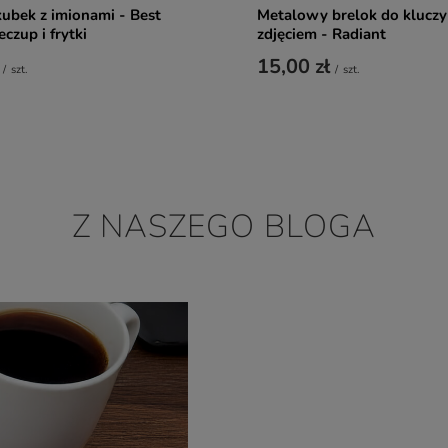
ubek z imionami - Best
Metalowy brelok do kluczy
eczup i frytki
zdjęciem - Radiant
15,00 zł
/
szt.
/
szt.
Z NASZEGO BLOGA