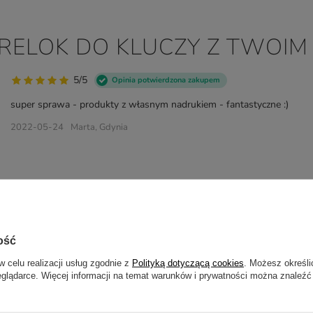
RELOK DO KLUCZY Z TWOIM
5/5
Opinia potwierdzona zakupem
super sprawa - produkty z własnym nadrukiem - fantastyczne :)
2022-05-24
Marta, Gdynia
ość
w celu realizacji usług zgodnie z
Polityką dotyczącą cookies
. Możesz określi
eglądarce. Więcej informacji na temat warunków i prywatności można znaleźć