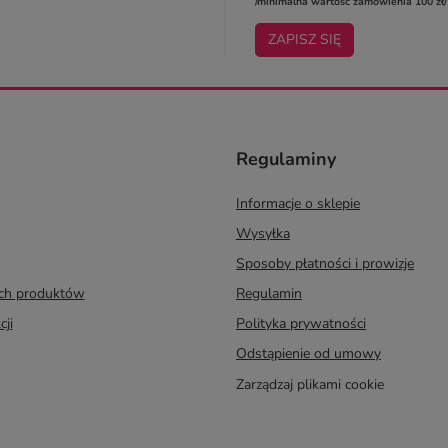
/minimalna wartość zamówienia 100 zł/
ZAPISZ SIĘ
Regulaminy
Informacje o sklepie
Wysyłka
Sposoby płatności i prowizje
ych produktów
Regulamin
cji
Polityka prywatności
Odstąpienie od umowy
Zarządzaj plikami cookie