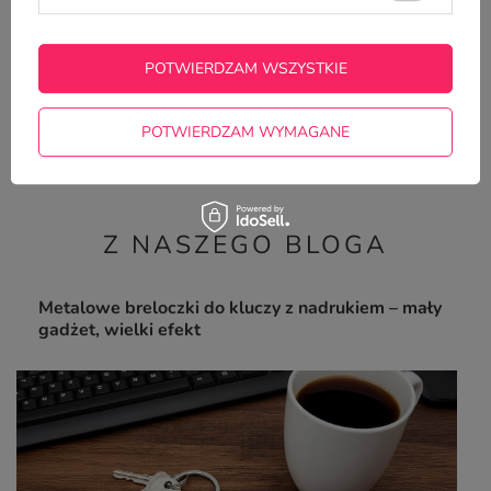
POTWIERDZAM WSZYSTKIE
Metalowy brelok do kluczy z Twoim zdjęciem -
Baguette
POTWIERDZAM WYMAGANE
15,00 zł
/
szt.
Z NASZEGO BLOGA
Metalowe breloczki do kluczy z nadrukiem – mały
gadżet, wielki efekt