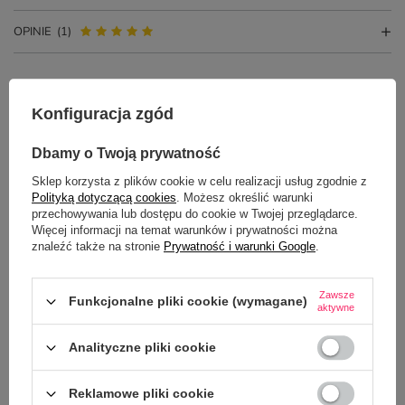
OPINIE
(1)
Potrzebujesz pomocy? Masz pytania?
Konfiguracja zgód
Zadaj pytanie a my odpowiemy
ZADAJ PYTANIE
niezwłocznie, najciekawsze pytania i
Dbamy o Twoją prywatność
odpowiedzi publikując dla innych.
Sklep korzysta z plików cookie w celu realizacji usług zgodnie z
Polityką dotyczącą cookies
. Możesz określić warunki
przechowywania lub dostępu do cookie w Twojej przeglądarce.
NAJCZĘŚCIEJ KUPOWANE Z
Więcej informacji na temat warunków i prywatności można
TYM TOWAREM
znaleźć także na stronie
Prywatność i warunki Google
.
Zawsze
Funkcjonalne pliki cookie (wymagane)
Brelok metalowy z 
aktywne
15,00 zł
/
szt.
Analityczne pliki cookie
Reklamowe pliki cookie