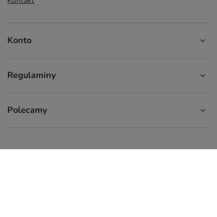
Kontakt
Konto
Regulaminy
Polecamy
574 929 333
9:00 - 16:00
info.cupcup@gmail.com
CupCup.pl
,
ul. Staszica 9
,
66-300
Międzyrzecz
W sklepie prezentujemy ceny brutto (z VAT).