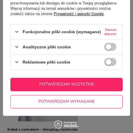
przechowywania lub dostępu do cookie w Twojej przeglądarce.
Potrzebujesz pomocy? Masz pytania?
Więcej informacji na temat warunków i prywatności można
Zadaj pytanie a my odpowiemy
znaleźć także na stronie
Prywatność i warunki Google
.
ZADAJ PYTANIE
niezwłocznie, najciekawsze pytania i
odpowiedzi publikując dla innych.
Zawsze
Funkcjonalne pliki cookie (wymagane)
aktywne
NAJCZĘŚCIEJ KUPOWANE Z
Analityczne pliki cookie
TYM TOWAREM
Reklamowe pliki cookie
Kubek z nadrukiem -
22,50 zł
/
szt.
POTWIERDZAM WSZYSTKIE
POTWIERDZAM WYMAGANE
Kubek z nadrukiem - Akceptuję ciasteczka