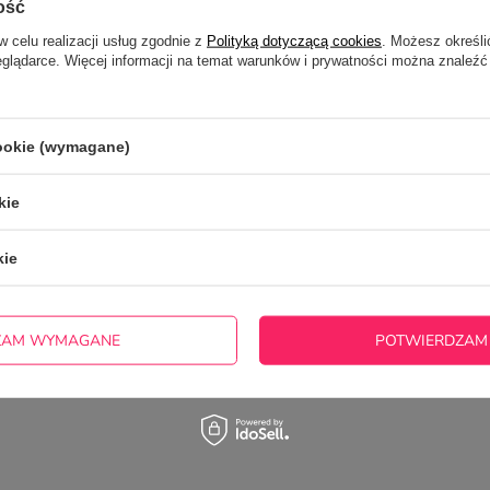
ość
w celu realizacji usług zgodnie z
Polityką dotyczącą cookies
. Możesz określi
eglądarce. Więcej informacji na temat warunków i prywatności można znaleźć
otrzebujesz pomocy? Masz pytania?
cookie (wymagane)
ZADAJ
zwłocznie, najciekawsze pytania i odpowiedzi publikując dla
innych.
kie
kie
ZAM WYMAGANE
POTWIERDZAM