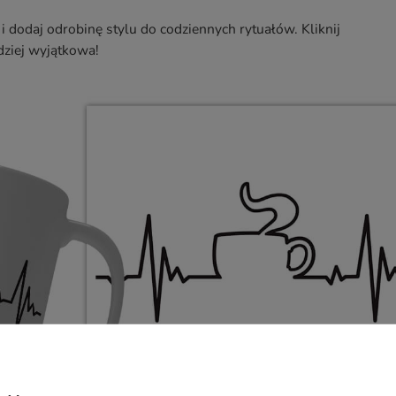
i dodaj odrobinę stylu do codziennych rytuałów. Kliknij
dziej wyjątkowa!