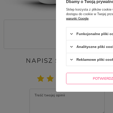
Dbamy o Twoją prywatn
Sklep korzysta z plików cookie 
dostępu do cookie w Twojej prz
warunki Google
.
P
Funkcjonalne pliki 
Zadaj pytanie a my odpowiemy nie
Analityczne pliki coo
NAPISZ SWOJĄ OPINIĘ
Reklamowe pliki coo
Twoja ocena:
5/5
POTWIERD
Treść twojej opinii