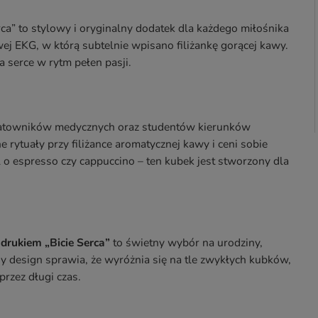
rca” to stylowy i oryginalny dodatek dla każdego miłośnika
ej EKG, w którą subtelnie wpisano filiżankę gorącej kawy.
a serce w rytm pełen pasji.
, ratowników medycznych oraz studentów kierunków
rytuały przy filiżance aromatycznej kawy i ceni sobie
l o espresso czy cappuccino – ten kubek jest stworzony dla
drukiem „Bicie Serca”
to świetny wybór na urodziny,
ny design sprawia, że wyróżnia się na tle zwykłych kubków,
rzez długi czas.