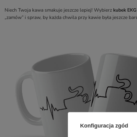
Niech Twoja kawa smakuje jeszcze lepiej! Wybierz
kubek EKG
„zamów” i spraw, by każda chwila przy kawie była jeszcze bar
Konfiguracja zgód