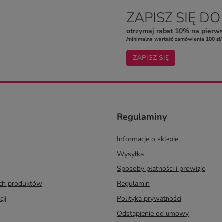
ZAPISZ SIĘ D
otrzymaj rabat 10% na pierw
/minimalna wartość zamówienia 100 zł/
ZAPISZ SIĘ
Regulaminy
Informacje o sklepie
Wysyłka
Sposoby płatności i prowizje
ych produktów
Regulamin
cji
Polityka prywatności
Odstąpienie od umowy