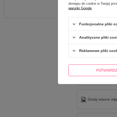
dostępu do cookie w Twojej prz
Zadaj pytanie a my odpowiemy nie
warunki Google
.
Funkcjonalne pliki 
Analityczne pliki coo
Reklamowe pliki coo
Treść twojej opinii
POTWIERD
Dodaj własne zdję