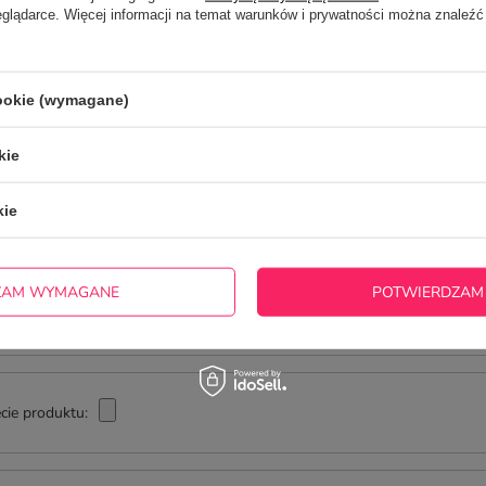
ZADAJ
eglądarce. Więcej informacji na temat warunków i prywatności można znaleźć
zwłocznie, najciekawsze pytania i odpowiedzi publikując dla
innych.
cookie (wymagane)
NAPISZ SWOJĄ OPINIĘ
kie
Twoja ocena:
5/5
kie
ZAM WYMAGANE
POTWIERDZAM
cie produktu: