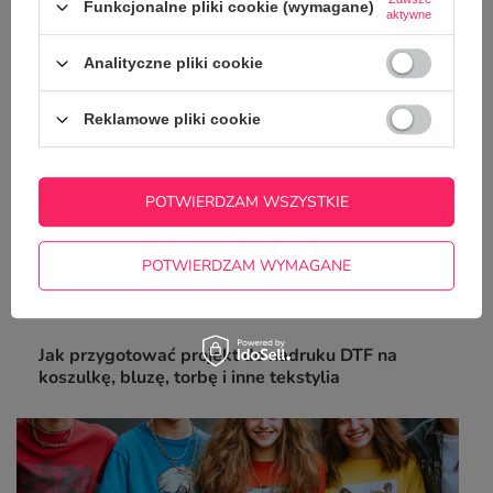
poradnik
Funkcjonalne pliki cookie (wymagane)
aktywne
Analityczne pliki cookie
Reklamowe pliki cookie
POTWIERDZAM WSZYSTKIE
POTWIERDZAM WYMAGANE
Jak przygotować projekt do nadruku DTF na
koszulkę, bluzę, torbę i inne tekstylia