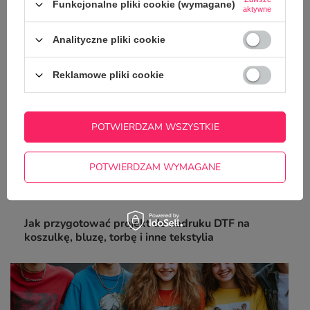
poradnik
Funkcjonalne pliki cookie (wymagane)
aktywne
Analityczne pliki cookie
Reklamowe pliki cookie
POTWIERDZAM WSZYSTKIE
POTWIERDZAM WYMAGANE
Jak przygotować projekt do nadruku DTF na
koszulkę, bluzę, torbę i inne tekstylia