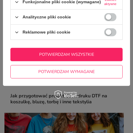
poradnik
Funkcjonalne pliki cookie (wymagane)
aktywne
Analityczne pliki cookie
Reklamowe pliki cookie
POTWIERDZAM WSZYSTKIE
POTWIERDZAM WYMAGANE
Jak przygotować projekt do nadruku DTF na
koszulkę, bluzę, torbę i inne tekstylia