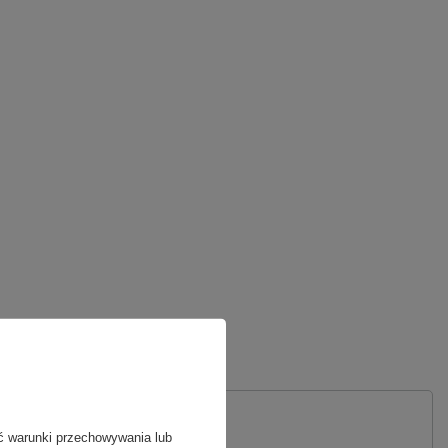
ć warunki przechowywania lub
 PYTANIE