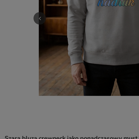
Szara bluza crewneck jako ponadczasowy must