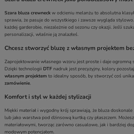
Szara bluza crewneck
w odcieniu melanżu to absolutna klasyka
sprawia, że pasuje do wszystkiego i zawsze wygląda stylowo
każdej garderobie, niezależnie od sezonu czy okazji. Jeśli szuk
personalizacji, właśnie ją znalazłeś.
Chcesz stworzyć bluzę z własnym projektem be
Zaprojektowanie własnego wzoru jest proste i daje ogromną s
Dzięki technologii
DTF
nadruk jest precyzyjny, kolory pozosta
własnym projektem
to idealny sposób, by stworzyć coś uni
zamówienie
.
Komfort i styl w każdej stylizacji
Miękki materiał i wygodny krój sprawiają, że bluza doskonale
lub jako warstwa pod dżinsową kurtką czy płaszczem. Możesz 
materiałowymi, tworząc zarówno casualowe, jak i bardziej do
modowym potencjałem.