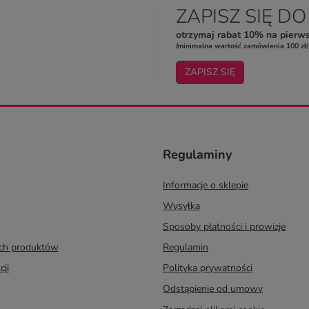
ZAPISZ SIĘ D
otrzymaj rabat 10% na pierw
/minimalna wartość zamówienia 100 zł/
ZAPISZ SIĘ
Regulaminy
Informacje o sklepie
Wysyłka
Sposoby płatności i prowizje
ych produktów
Regulamin
cji
Polityka prywatności
Odstąpienie od umowy