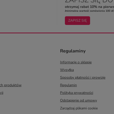
otrzymaj rabat 10% na pierw
/minimalna wartość zamówienia 100 zł/
ZAPISZ SIĘ
Regulaminy
Informacje o sklepie
Wysyłka
Sposoby płatności i prowizje
ych produktów
Regulamin
cji
Polityka prywatności
Odstąpienie od umowy
Zarządzaj plikami cookie