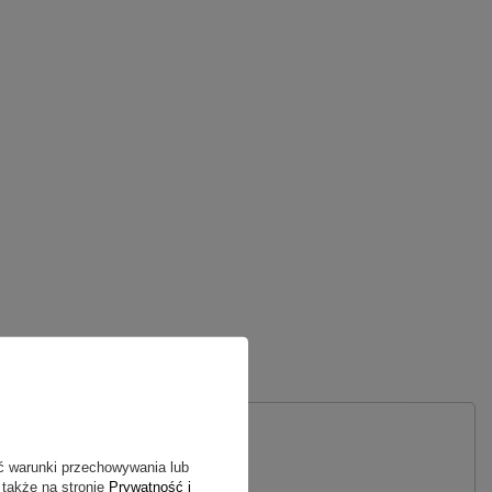
 PYTANIE
ć warunki przechowywania lub
 także na stronie
Prywatność i