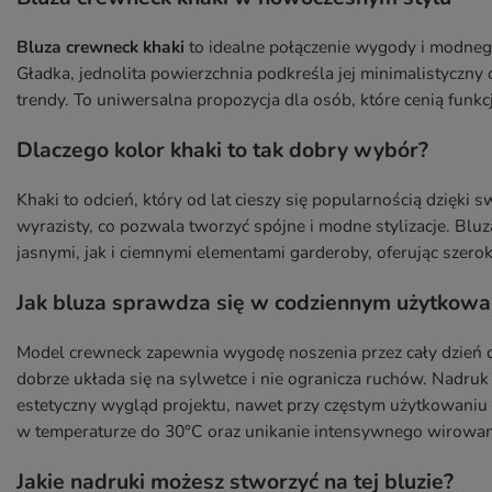
Bluza crewneck khaki
to idealne połączenie wygody i modnego
Gładka, jednolita powierzchnia podkreśla jej minimalistyczny 
trendy. To uniwersalna propozycja dla osób, które cenią funk
Dlaczego kolor khaki to tak dobry wybór?
Khaki to odcień, który od lat cieszy się popularnością dzięki 
wyrazisty, co pozwala tworzyć spójne i modne stylizacje. Bl
jasnymi, jak i ciemnymi elementami garderoby, oferując szeroki
Jak bluza sprawdza się w codziennym użytkowa
Model crewneck zapewnia wygodę noszenia przez cały dzień dzi
dobrze układa się na sylwetce i nie ogranicza ruchów. Nadru
estetyczny wygląd projektu, nawet przy częstym użytkowaniu i
w temperaturze do 30°C oraz unikanie intensywnego wirowan
Jakie nadruki możesz stworzyć na tej bluzie?