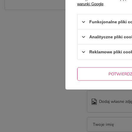
warunki Google
.
Funkcjonalne pliki 
Analityczne pliki coo
Reklamowe pliki coo
Treść twojej opinii
POTWIERD
Dodaj własne zdję
Twoje imię