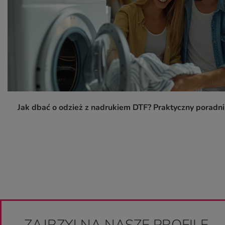
Jak dbać o odzież z nadrukiem DTF? Praktyczny poradn
ZAJRZYJ NA NASZE PROFILE