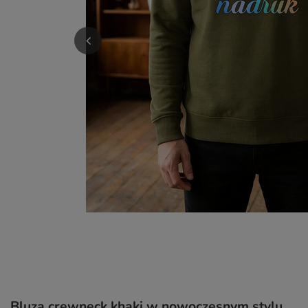
Bluza crewneck khaki w nowoczesnym stylu