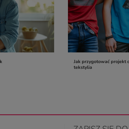
ik
Jak przygotować projekt d
tekstylia
ZAPISZ SIĘ D