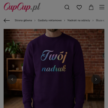
Strona główna
Gadżety reklamowe
Nadruki na odzieży
Bluza cre