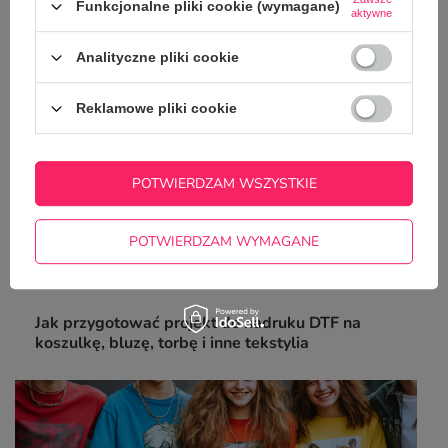
poradnik
Funkcjonalne pliki cookie (wymagane)
aktywne
Analityczne pliki cookie
Reklamowe pliki cookie
POTWIERDZAM WSZYSTKIE
POTWIERDZAM WYMAGANE
Jak przygotować projekt do nadruku DTF na
koszulkę, bluzę, torbę i inne tekstylia