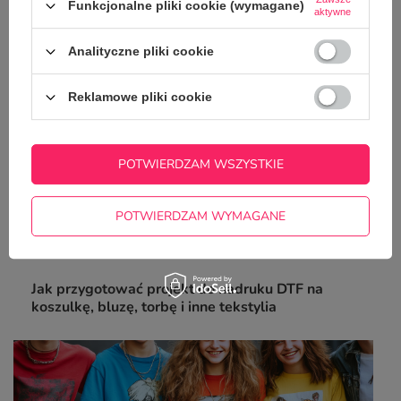
poradnik
Funkcjonalne pliki cookie (wymagane)
aktywne
Analityczne pliki cookie
Reklamowe pliki cookie
POTWIERDZAM WSZYSTKIE
POTWIERDZAM WYMAGANE
Jak przygotować projekt do nadruku DTF na
koszulkę, bluzę, torbę i inne tekstylia