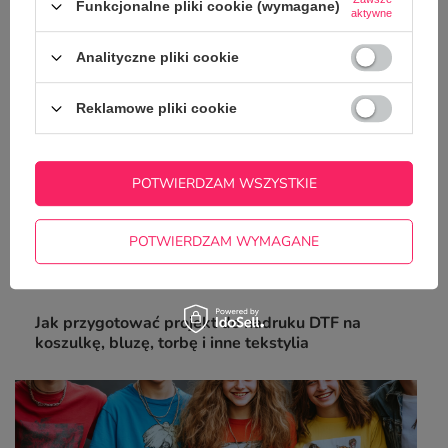
poradnik
Funkcjonalne pliki cookie (wymagane)
aktywne
Analityczne pliki cookie
Reklamowe pliki cookie
POTWIERDZAM WSZYSTKIE
POTWIERDZAM WYMAGANE
Jak przygotować projekt do nadruku DTF na
koszulkę, bluzę, torbę i inne tekstylia