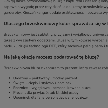
Odkryj naszą brzoskwiniową bluzę z kapturem i kieszenią kangu
zapewnia wygodę przez cały dzień, a delikatny brzoskwiniow
garderoby. Kieszeń kangur dodaje praktyczności i pozwala wy
Dlaczego brzoskwiniowy kolor sprawdza się w ka
Brzoskwiniowy jest subtelny, przyjazny i wyjątkowo uniwersa
także z wyrazistymi dodatkami. Bluza w tym kolorze wyróżnia 
nadruku dzięki technologii DTF, który zachowa pełnię barw i 
Na jaką okazję możesz podarować tę bluzę?
Brzoskwiniowa bluza z kapturem to prezent, który zawsze rob
Urodziny – praktyczny i modny prezent
Święta – ciepły i stylowy upominek
Rocznice – wyjątkowa i personalizowana bluza
Prezent dla przyjaciół lub bliskiej osoby
Upominek dla fana personalizowanej odzieży