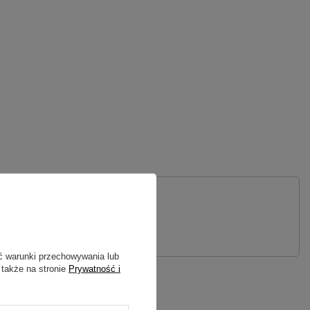
 PYTANIE
ć warunki przechowywania lub
 także na stronie
Prywatność i