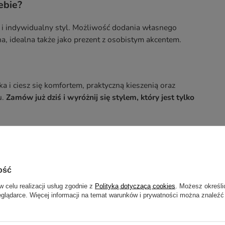
ebie?
 i indywidualny styl. Możliwość dodania własnego
a, idealna także jako prezent z osobistym akcentem.
 i ciesz się komfortem, praktyczną kieszenią oraz
u.
Zamów już dziś i wyróżnij się stylem, który jest tylko
otrzebujesz pomocy? Masz pytania?
ZADAJ
zwłocznie, najciekawsze pytania i odpowiedzi publikując dla
innych.
ość
w celu realizacji usług zgodnie z
Polityką dotyczącą cookies
. Możesz określi
eglądarce. Więcej informacji na temat warunków i prywatności można znaleźć
NAPISZ SWOJĄ OPINIĘ