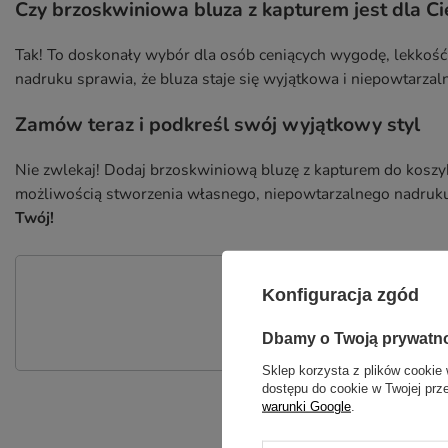
Czy brzoskwiniowa bluza z kapturem jest dla Ci
Tak! To doskonały wybór dla osób ceniących wygodę, lekkość
nadruku sprawia, że bluza staje się wyjątkowa i niepowtarzaln
Zamów teraz i podkreśl swój wyjątkowy styl
Nie zwlekaj! Dodaj brzoskwiniową bluzę z kapturem do koszyka
możliwością stworzenia własnego, niepowtarzalnego nadruk
Twój!
P
Konfiguracja zgód
Zadaj pytanie a my odpowiemy nie
Dbamy o Twoją prywatn
Sklep korzysta z plików cookie 
dostępu do cookie w Twojej prz
warunki Google
.