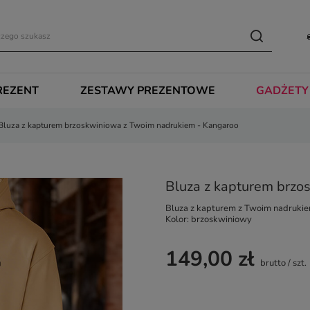
REZENT
ZESTAWY PREZENTOWE
GADŻETY
Bluza z kapturem brzoskwiniowa z Twoim nadrukiem - Kangaroo
Bluza z kapturem brzo
Bluza z kapturem z Twoim nadruki
Kolor: brzoskwiniowy
149,00 zł
brutto
/
szt.