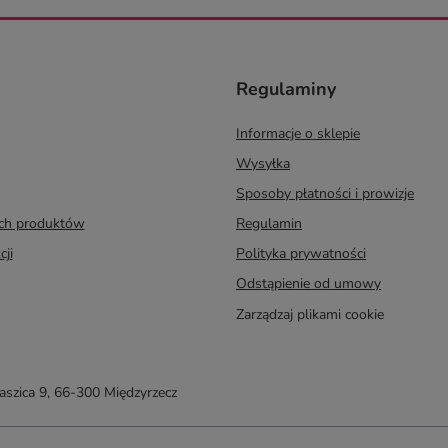
Regulaminy
Informacje o sklepie
Wysyłka
Sposoby płatności i prowizje
ych produktów
Regulamin
cji
Polityka prywatności
Odstąpienie od umowy
Zarządzaj plikami cookie
taszica 9
,
66-300
Międzyrzecz