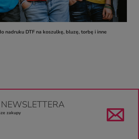
o nadruku DTF na koszulkę, bluzę, torbę i inne
O NEWSLETTERA
sze zakupy