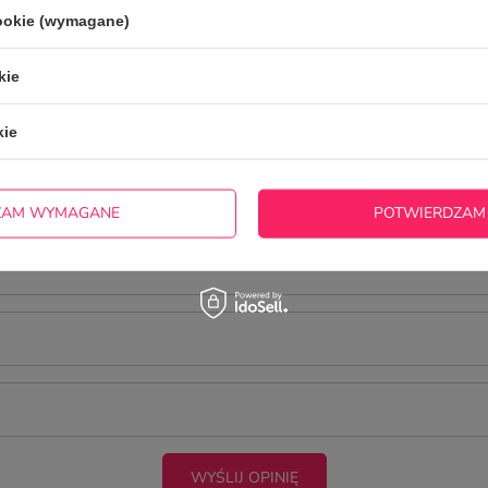
Twoja ocena:
cookie (wymagane)
5/5
kie
kie
ZAM WYMAGANE
POTWIERDZAM
cie produktu:
WYŚLIJ OPINIĘ