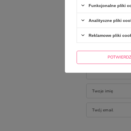
Funkcjonalne pliki 
Analityczne pliki coo
Treść twojej opinii
Reklamowe pliki coo
POTWIERD
Dodaj własne zdję
Twoje imię
Twój email