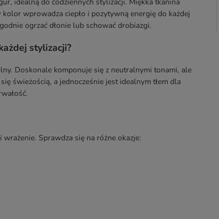
r, idealną do codziennych stylizacji. Miękka tkanina
y kolor wprowadza ciepło i pozytywną energię do każdej
godnie ogrzać dłonie lub schować drobiazgi.
żdej stylizacji?
lny. Doskonale komponuje się z neutralnymi tonami, ale
się świeżością, a jednocześnie jest idealnym tłem dla
trwałość.
i wrażenie. Sprawdza się na różne okazje: