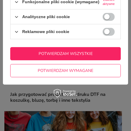
poradnik
Funkcjonalne pliki cookie (wymagane)
aktywne
Analityczne pliki cookie
Reklamowe pliki cookie
POTWIERDZAM WSZYSTKIE
POTWIERDZAM WYMAGANE
Jak przygotować projekt do nadruku DTF na
koszulkę, bluzę, torbę i inne tekstylia