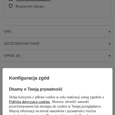
Bezpieczne zakupy
OPIS
SZCZEGÓŁOWE DANE
OPINIE
(0)
Konfiguracja zgód
Dbamy o Twoją prywatność
Sklep korzysta z plików cookie w celu realizacji usług zgodnie z
Polityką dotyczącą cookies
. Możesz określić warunki
przechowywania lub dostępu do cookie w Twojej przeglądarce.
Potrzebujesz pomocy? Masz pytania?
Więcej informacji na temat warunków i prywatności można