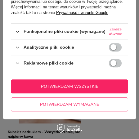
Potrzebujesz pomocy? Masz pytania?
przechowywania lub dostępu do cookie w Twojej przeglądarce.
Więcej informacji na temat warunków i prywatności można
Zadaj pytanie a my odpowiemy
znaleźć także na stronie
Prywatność i warunki Google
.
ZADAJ PYTANIE
niezwłocznie, najciekawsze pytania i
odpowiedzi publikując dla innych.
Zawsze
Funkcjonalne pliki cookie (wymagane)
aktywne
NAJCZĘŚCIEJ KUPOWANE Z
Analityczne pliki cookie
TYM TOWAREM
Reklamowe pliki cookie
Kubek z nadrukiem -
diecie
22,50 zł
/
szt.
POTWIERDZAM WSZYSTKIE
POTWIERDZAM WYMAGANE
Kubek z nadrukiem - Wszystko zrobię, ale
najpierw kawa