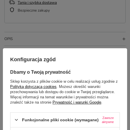
Tania i szybka dostawa
Bezpieczne zakupy
OPIS
SZCZEGÓŁOWE DANE
Konfiguracja zgód
OPINIE
(10)
Dbamy o Twoją prywatność
Sklep korzysta z plików cookie w celu realizacji usług zgodnie z
Polityką dotyczącą cookies
. Możesz określić warunki
przechowywania lub dostępu do cookie w Twojej przeglądarce.
Więcej informacji na temat warunków i prywatności można
znaleźć także na stronie
Prywatność i warunki Google
.
Zawsze
Funkcjonalne pliki cookie (wymagane)
aktywne
Potrzebujesz pomocy? Masz pytania?