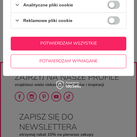
Analityczne pliki cookie
Zadaj pytanie a my odpowiemy
ZADAJ PYTANIE
niezwłocznie, najciekawsze pytania i
odpowiedzi publikując dla innych.
Reklamowe pliki cookie
POTWIERDZAM WSZYSTKIE
POTWIERDZAM WYMAGANE
ZAJRZYJ NA NASZE PROFILE
znajdziesz wiele ciekawych projektów i inspiracji
ZAPISZ SIĘ DO
NEWSLETTERA
otrzymaj rabat 10% na pierwsze zakupy