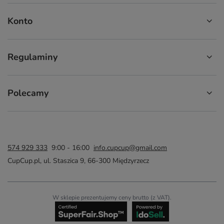
Konto
Regulaminy
Polecamy
574 929 333
9:00 - 16:00
info.cupcup@gmail.com
CupCup.pl
,
ul. Staszica 9
,
66-300
Międzyrzecz
W sklepie prezentujemy ceny brutto (z VAT).