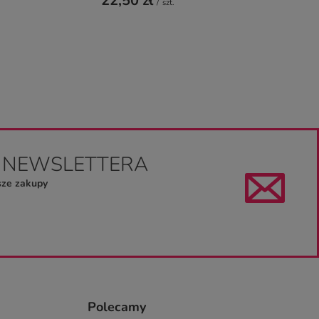
22,50 zł
/
szt.
O NEWSLETTERA
sze zakupy
Polecamy