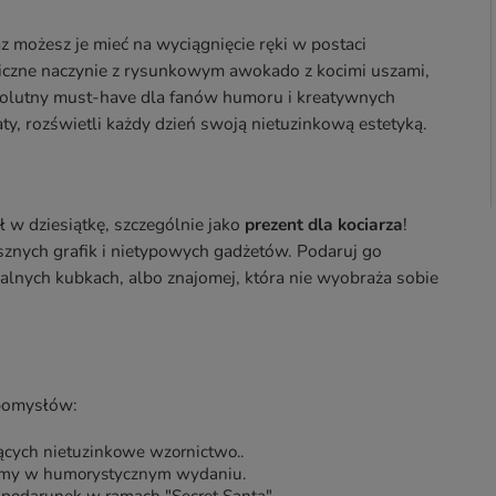
az możesz je mieć na wyciągnięcie ręki w postaci
miczne naczynie z rysunkowym awokado z kocimi uszami,
olutny must-have dla fanów humoru i kreatywnych
y, rozświetli każdy dzień swoją nietuzinkową estetyką.
ł w dziesiątkę, szczególnie jako
prezent dla kociarza
!
znych grafik i nietypowych gadżetów. Podaruj go
nalnych kubkach, albo znajomej, która nie wyobraża sobie
 pomysłów:
ących nietuzinkowe wzornictwo..
dumy w humorystycznym wydaniu.