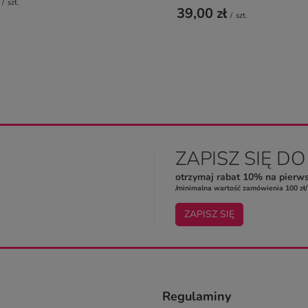
/
szt.
39,00 zł
/
szt.
ZAPISZ SIĘ D
otrzymaj rabat 10% na pierw
/minimalna wartość zamówienia 100 zł/
ZAPISZ SIĘ
Regulaminy