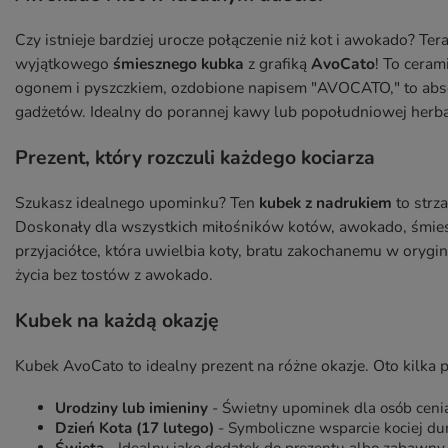
Czy istnieje bardziej urocze połączenie niż kot i awokado? Ter
wyjątkowego
śmiesznego kubka
z grafiką
AvoCato
! To cera
ogonem i pyszczkiem, ozdobione napisem "AVOCATO," to abs
gadżetów. Idealny do porannej kawy lub popołudniowej herbat
Prezent, który rozczuli każdego kociarza
Szukasz idealnego upominku? Ten
kubek z nadrukiem
to strza
Doskonały dla wszystkich miłośników kotów, awokado, śmies
przyjaciółce, która uwielbia koty, bratu zakochanemu w orygi
życia bez tostów z awokado.
Kubek na każdą okazję
Kubek AvoCato to idealny prezent na różne okazje. Oto kilka
Urodziny lub imieniny
- Świetny upominek dla osób ceni
Dzień Kota (17 lutego)
- Symboliczne wsparcie kociej 