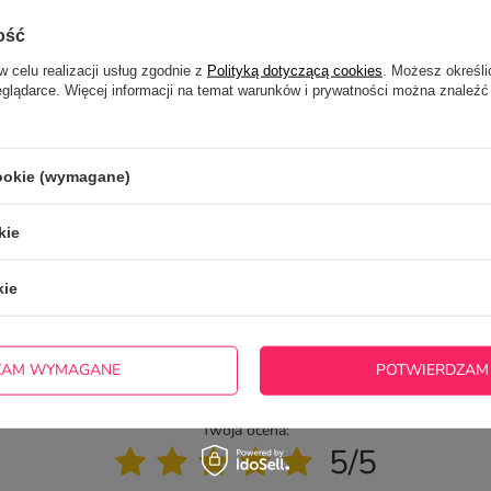
ość
w celu realizacji usług zgodnie z
Polityką dotyczącą cookies
. Możesz określi
eglądarce. Więcej informacji na temat warunków i prywatności można znaleźć
cookie (wymagane)
kie
otrzebujesz pomocy? Masz pytania?
ZADAJ
zwłocznie, najciekawsze pytania i odpowiedzi publikując dla
kie
innych.
ZAM WYMAGANE
POTWIERDZAM
NAPISZ SWOJĄ OPINIĘ
Twoja ocena:
5/5