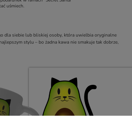
 podarunek w ramach "Secret Santa"
łać uśmiech.
dla siebie lub bliskiej osoby, która uwielbia oryginalne
w najlepszym stylu – bo żadna kawa nie smakuje tak dobrze,