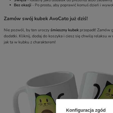
Święta
- Idealny jako dodatek do prezentu albo zabawny
Bez okazji
- Po prostu, aby poprawić komuś dzień i wywo
Zamów swój kubek AvoCato już dziś!
Nie pozwól, by ten uroczy
śmieszny kubek
przepadł! Zamów go 
dodatki. Kliknij, dodaj do koszyka i ciesz się chwilą relaksu 
jak ta w kubku z charakterem!
Konfiguracja zgód