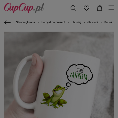
Strona główna
Pomysł na prezent
dla niej
dla cioci
Kubek z na