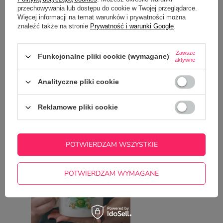
przechowywania lub dostępu do cookie w Twojej przeglądarce.
Czy zamiast żajebista może być żajebisty?
Więcej informacji na temat warunków i prywatności można
znaleźć także na stronie
Prywatność i warunki Google
.
Potrzebujesz pomocy? Masz pytania?
Zawsze
Zadaj pytanie a my odpowiemy
Funkcjonalne pliki cookie (wymagane)
aktywne
ZADAJ PYTANIE
niezwłocznie, najciekawsze pytania i
odpowiedzi publikując dla innych.
Analityczne pliki cookie
Reklamowe pliki cookie
NAJCZĘŚCIEJ KUPOWANE Z
TYM TOWAREM
POTWIERDZAM WSZYSTKIE
Kubek z nadrukiem -
22,50 zł
/
szt.
POTWIERDZAM WYMAGANE