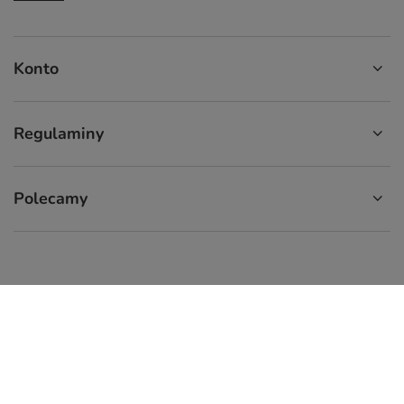
Konto
Regulaminy
Polecamy
574 929 333
9:00 - 16:00
info.cupcup@gmail.com
CupCup.pl
,
ul. Staszica 9
,
66-300
Międzyrzecz
W sklepie prezentujemy ceny brutto (z VAT).