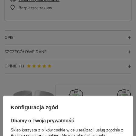
Bezpieczne zakupy
OPIS
SZCZEGÓŁOWE DANE
OPINIE
(1)
Konfiguracja zgód
Dbamy o Twoją prywatność
PYTANIA INNYCH KLIENTÓW
Sklep korzysta z plików cookie w celu realizacji usług zgodnie z
Polityką dotyczącą cookies
. Możesz określić warunki